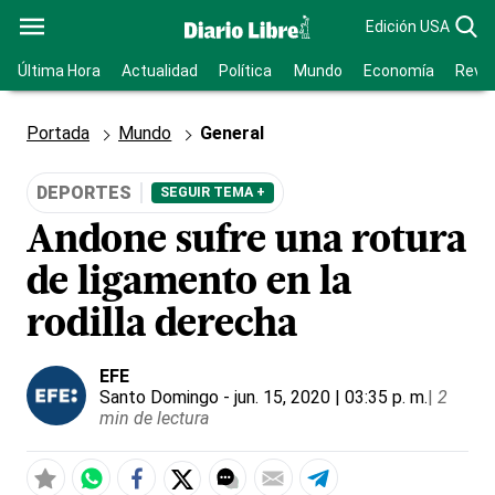
Edición USA
Última Hora
Actualidad
Política
Mundo
Economía
Revis
Portada
Mundo
General
DEPORTES
SEGUIR TEMA +
Andone sufre una rotura
de ligamento en la
rodilla derecha
EFE
Santo Domingo
- jun. 15, 2020 | 03:35 p. m.
|
2
min de lectura