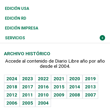
Reportajes
África
Vivienda
Buena Vida
Ciclismo
En Directo
Tecnología
Economía
EDICIÓN USA
Ocenanía
Telecom.
Sociales
Tenis
El Espía
Historia
Revista
EDICIÓN RD
Caribe
Global y variable
Novedades
Olimpismo
Noticiero Poteleche
Martes de tecnología
Deportes
EDICIÓN IMPRESA
Resto del mundo
Economía personal
Podcast Arte Libre
Más deportes
Columnistas
Cambio climático
Opinión
SERVICIOS
Macroeconomía
Mi mascota
Resultados deportivos
Lecturas
Planeta
Efemérides
ARCHIVO HISTÓRICO
Hablando con el pediatra
Línea de hit
Más firmas
Hecho en casa
Cumpleaños
Accede al contenido de Diario Libre año por año
desde el 2004.
Diario de nutrición
BRV
Mundo gamer
RSS
Vida y familia
TBT Deportivo
Guía del dinero
Horóscopos
2024
2023
2022
2021
2020
2019
Eñe
2018
2017
2016
2015
2014
2013
Crucigramas
2012
2011
2010
2009
2008
2007
Celebrando la vida
2006
2005
2004
Sin complejos