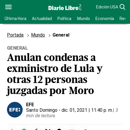
Edición USA
Última Hora
Actualidad
Política
Mundo
Economía
Revis
Portada
Mundo
General
GENERAL
Anulan condenas a
exministro de Lula y
otras 12 personas
juzgadas por Moro
EFE
Santo Domingo
- dic. 01, 2021 | 11:40 p. m.
|
3
min de lectura