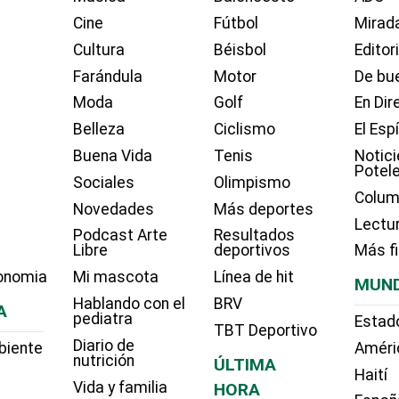
Cine
Fútbol
Mirada
Cultura
Béisbol
Editor
Farándula
Motor
De bue
Moda
Golf
En Dir
Belleza
Ciclismo
El Esp
Buena Vida
Tenis
Notici
Potel
Sociales
Olimpismo
Colum
Novedades
Más deportes
Lectu
Podcast Arte
Resultados
Libre
deportivos
Más f
onomia
Mi mascota
Línea de hit
MUN
Hablando con el
BRV
A
pediatra
Estad
TBT Deportivo
Diario de
biente
Améri
nutrición
ÚLTIMA
Haití
Vida y familia
HORA