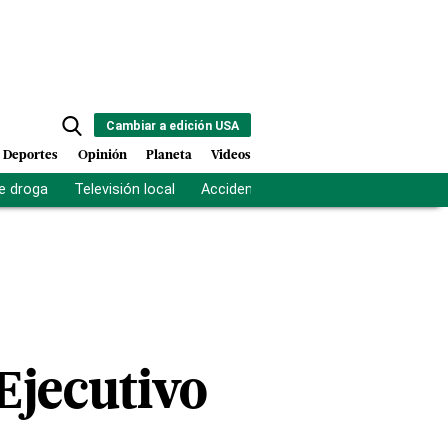
Cambiar a edición USA
Deportes
Opinión
Planeta
Videos
e droga
Televisión local
Accidente Los Ríos
Fuerza antipand
Ejecutivo