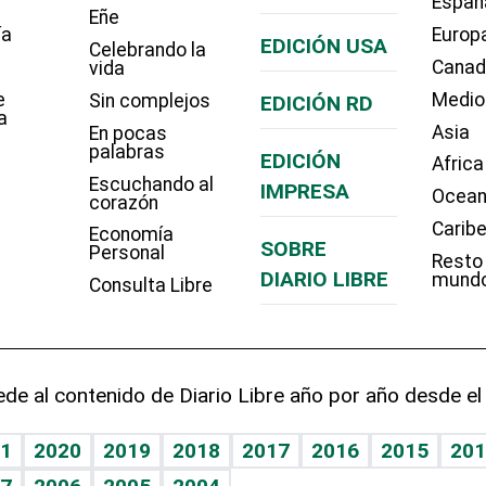
Españ
Eñe
ía
Europ
EDICIÓN USA
Celebrando la
Cana
vida
e
Medio
Sin complejos
EDICIÓN RD
a
Asia
En pocas
palabras
EDICIÓN
Africa
Escuchando al
IMPRESA
Ocean
corazón
Carib
Economía
SOBRE
Personal
Resto
DIARIO LIBRE
mund
Consulta Libre
de al contenido de Diario Libre año por año desde el
1
2020
2019
2018
2017
2016
2015
201