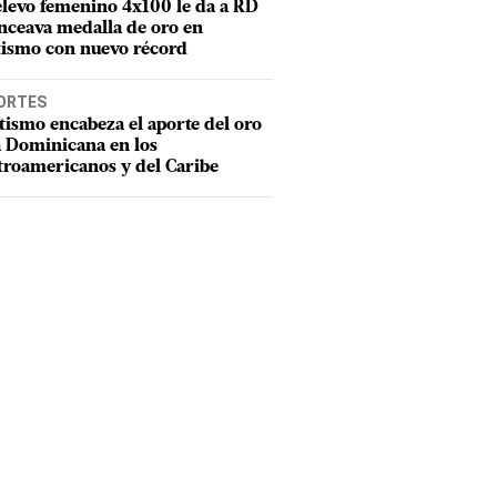
elevo femenino 4x100 le da a RD
nceava medalla de oro en
tismo con nuevo récord
ORTES
tismo encabeza el aporte del oro
a Dominicana en los
troamericanos y del Caribe