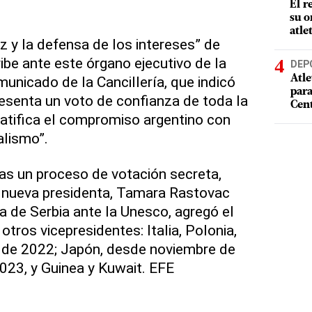
El r
su o
atle
z y la defensa de los intereses” de
ibe ante este órgano ejecutivo de la
DEP
unicado de la Cancillería, que indicó
Atle
par
resenta un voto de confianza de toda la
Cen
'ratifica el compromiso argentino con
alismo”.
ras un proceso de votación secreta,
u nueva presidenta, Tamara Rastovac
a de Serbia ante la Unesco, agregó el
tros vicepresidentes: Italia, Polonia,
 de 2022; Japón, desde noviembre de
023, y Guinea y Kuwait. EFE