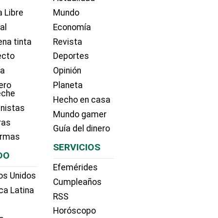
 Libre
Mundo
ial
Economía
na tinta
Revista
ecto
Deportes
ía
Opinión
ero
Planeta
eche
Hecho en casa
nistas
Mundo gamer
ras
Guía del dinero
irmas
SERVICIOS
DO
Efemérides
os Unidos
Cumpleaños
ca Latina
RSS
Horóscopo