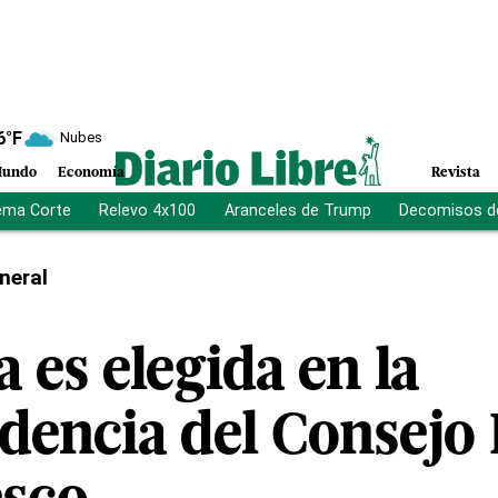
6
°F
Nubes
undo
Economía
Revista
ema Corte
Relevo 4x100
Aranceles de Trump
Decomisos d
neral
 es elegida en la
dencia del Consejo 