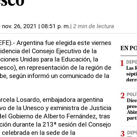
esco
-
nov. 26, 2021 | 08:51 p. m.
|
2 min de lectura
FE).- Argentina fue elegida este viernes
EN P
idencia del Consejo Ejecutivo de la
ciones Unidas para la Educación, la
DEP
nesco), en representación de la región de
Las 
ribe, según informó un comunicado de la
sépt
derr
POLÍ
arcela Losardo, embajadora argentina
Dire
vo de la Unesco y exministra de Justicia
pres
Abin
l Gobierno de Alberto Fernández, tras
part
ción durante la 213ª sesión del Consejo
 celebrada en la sede de la
DEP