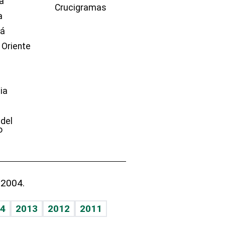
a
Crucigramas
a
dá
 Oriente
ia
e
 del
o
 2004.
4
2013
2012
2011