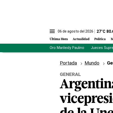
27
°C
80.
06 de agosto del 2026
Última Hora
Actualidad
Política
M
Oro Marileidy Paulino
Jueces Supr
Portada
Mundo
Ge
GENERAL
Argentina
vicepresi