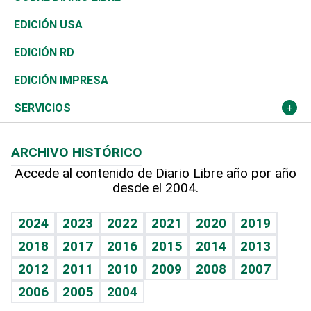
Reportajes
África
Vivienda
Buena Vida
Ciclismo
En Directo
Tecnología
Economía
EDICIÓN USA
Ocenanía
Telecom.
Sociales
Tenis
El Espía
Historia
Revista
EDICIÓN RD
Caribe
Global y variable
Novedades
Olimpismo
Noticiero Poteleche
Martes de tecnología
Deportes
EDICIÓN IMPRESA
Resto del mundo
Economía personal
Podcast Arte Libre
Más deportes
Columnistas
Cambio climático
Opinión
SERVICIOS
Macroeconomía
Mi mascota
Resultados deportivos
Lecturas
Planeta
Efemérides
ARCHIVO HISTÓRICO
Hablando con el pediatra
Línea de hit
Más firmas
Hecho en casa
Cumpleaños
Accede al contenido de Diario Libre año por año
desde el 2004.
Diario de nutrición
BRV
Mundo gamer
RSS
Vida y familia
TBT Deportivo
Guía del dinero
Horóscopos
2024
2023
2022
2021
2020
2019
Eñe
2018
2017
2016
2015
2014
2013
Crucigramas
2012
2011
2010
2009
2008
2007
Celebrando la vida
2006
2005
2004
Sin complejos