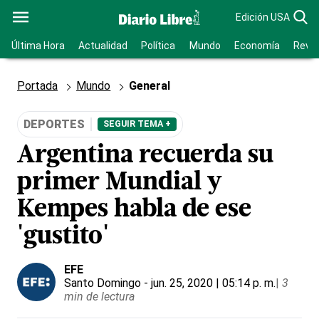
Edición USA
Última Hora
Actualidad
Política
Mundo
Economía
Revis
Portada
Mundo
General
DEPORTES
SEGUIR TEMA +
Argentina recuerda su
primer Mundial y
Kempes habla de ese
'gustito'
EFE
Santo Domingo
- jun. 25, 2020 | 05:14 p. m.
|
3
min de lectura