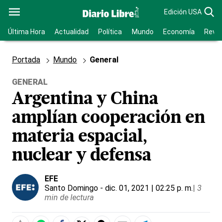
Edición USA
Última Hora
Actualidad
Política
Mundo
Economía
Revis
Portada
Mundo
General
GENERAL
Argentina y China
amplían cooperación en
materia espacial,
nuclear y defensa
EFE
Santo Domingo
- dic. 01, 2021 | 02:25 p. m.
|
3
min de lectura