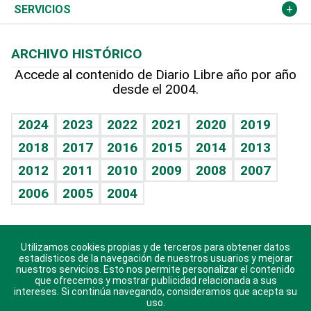
Resto del mundo
Economía personal
Podcast Arte Libre
Más deportes
Columnistas
Cambio climático
Opinión
SERVICIOS
Macroeconomía
Mi mascota
Resultados deportivos
Lecturas
Planeta
Efemérides
ARCHIVO HISTÓRICO
Hablando con el pediatra
Línea de hit
Más firmas
Hecho en casa
Cumpleaños
Accede al contenido de Diario Libre año por año
desde el 2004.
Diario de nutrición
BRV
Mundo gamer
RSS
Vida y familia
TBT Deportivo
Guía del dinero
Horóscopos
2024
2023
2022
2021
2020
2019
Eñe
2018
2017
2016
2015
2014
2013
Crucigramas
2012
2011
2010
2009
2008
2007
Celebrando la vida
2006
2005
2004
Sin complejos
En pocas palabras
Utilizamos cookies propias y de terceros para obtener datos
Descarga nuestras aplicaciones para Android, iOS y
Escuchando al corazón
estadísticos de la navegación de nuestros usuarios y mejorar
sistema Huawei.
nuestros servicios. Esto nos permite personalizar el contenido
que ofrecemos y mostrar publicidad relacionada a sus
Economía Personal
intereses. Si continúa navegando, consideramos que acepta su
uso.