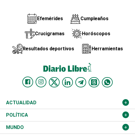
Efemérides
Cumpleaños
Crucigramas
Horóscopos
Resultados deportivos
Herramientas
ACTUALIDAD
Nacional
POLÍTICA
Ciudad
Partidos
MUNDO