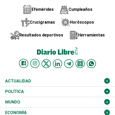
Efemérides
Cumpleaños
Crucigramas
Horóscopos
Resultados deportivos
Herramientas
ACTUALIDAD
Nacional
POLÍTICA
Ciudad
Partidos
MUNDO
Educación
JCE
Estados Unidos
ECONOMÍA