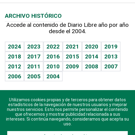
Macroeconomía
Mi mascota
Resultados deportivos
Lecturas
Planeta
Efemérides
ARCHIVO HISTÓRICO
Hablando con el pediatra
Línea de hit
Más firmas
Hecho en casa
Cumpleaños
Accede al contenido de Diario Libre año por año
desde el 2004.
Diario de nutrición
BRV
Mundo gamer
RSS
Vida y familia
TBT Deportivo
Guía del dinero
Horóscopos
2024
2023
2022
2021
2020
2019
Eñe
2018
2017
2016
2015
2014
2013
Crucigramas
2012
2011
2010
2009
2008
2007
Celebrando la vida
2006
2005
2004
Sin complejos
En pocas palabras
Utilizamos cookies propias y de terceros para obtener datos
Descarga nuestras aplicaciones para Android, iOS y
Escuchando al corazón
estadísticos de la navegación de nuestros usuarios y mejorar
sistema Huawei.
nuestros servicios. Esto nos permite personalizar el contenido
que ofrecemos y mostrar publicidad relacionada a sus
Economía Personal
intereses. Si continúa navegando, consideramos que acepta su
uso.
Consulta Libre