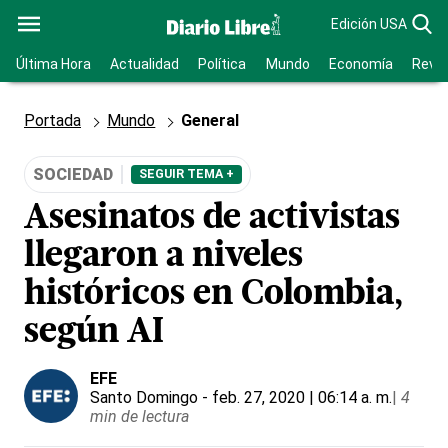
Edición USA
Última Hora
Actualidad
Política
Mundo
Economía
Revis
Portada
Mundo
General
SOCIEDAD
SEGUIR TEMA +
Asesinatos de activistas
llegaron a niveles
históricos en Colombia,
según AI
EFE
Santo Domingo
- feb. 27, 2020 | 06:14 a. m.
|
4
min de lectura