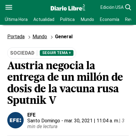
Edición USA
Última Hora
Actualidad
Política
Mundo
Economía
Revis
Portada
Mundo
General
SOCIEDAD
SEGUIR TEMA +
Austria negocia la
entrega de un millón de
dosis de la vacuna rusa
Sputnik V
EFE
Santo Domingo
- mar. 30, 2021 | 11:04 a. m.
|
3
min de lectura