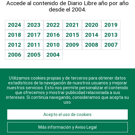
Accede al contenido de Diario Libre año por año
desde el 2004.
Diario de nutrición
BRV
Mundo gamer
RSS
Vida y familia
TBT Deportivo
Guía del dinero
Horóscopos
2024
2023
2022
2021
2020
2019
Eñe
2018
2017
2016
2015
2014
2013
Crucigramas
2012
2011
2010
2009
2008
2007
Celebrando la vida
2006
2005
2004
Sin complejos
En pocas palabras
Utilizamos cookies propias y de terceros para obtener datos
Descarga nuestras aplicaciones para Android, iOS y
Escuchando al corazón
estadísticos de la navegación de nuestros usuarios y mejorar
sistema Huawei.
nuestros servicios. Esto nos permite personalizar el contenido
que ofrecemos y mostrar publicidad relacionada a sus
Economía Personal
intereses. Si continúa navegando, consideramos que acepta su
uso.
Consulta Libre
Acepto el uso de cookies
© 2021 Diario Libre, todos los derechos reservados.
Consulta el
Aviso Legal
. Ponte en
Contacto
con
Más información y Aviso Legal
nosotros y conoce más sobre Diario Libre