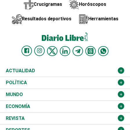
Crucigramas
Horóscopos
Resultados deportivos
Herramientas
ACTUALIDAD
Nacional
POLÍTICA
Ciudad
Partidos
MUNDO
Educación
JCE
Estados Unidos
ECONOMÍA
Salud
TSE
América Latina
Finanzas
REVISTA
Justicia
Congreso Nacional
Haití
Turismo