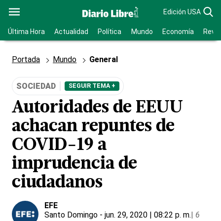
Edición USA
Última Hora
Actualidad
Política
Mundo
Economía
Revis
Portada
Mundo
General
SOCIEDAD
SEGUIR TEMA +
Autoridades de EEUU
achacan repuntes de
COVID-19 a
imprudencia de
ciudadanos
EFE
Santo Domingo
- jun. 29, 2020 | 08:22 p. m.
|
6