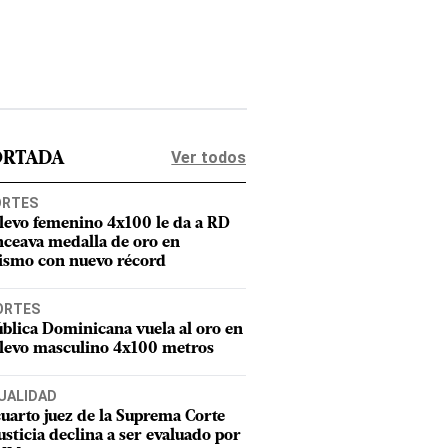
Ver todos
ORTADA
ORTES
elevo femenino 4x100 le da a RD
nceava medalla de oro en
tismo con nuevo récord
ORTES
blica Dominicana vuela al oro en
elevo masculino 4x100 metros
UALIDAD
uarto juez de la Suprema Corte
usticia declina a ser evaluado por