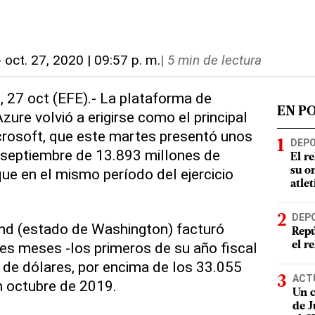
-
oct. 27, 2020 | 09:57 p. m.
|
5 min de lectura
 27 oct (EFE).- La plataforma de
EN P
ure volvió a erigirse como el principal
crosoft, que este martes presentó unos
DEP
 y septiembre de 13.893 millones de
El r
ue en el mismo período del ejercicio
su o
atle
DEP
d (estado de Washington) facturó
Repú
es meses -los primeros de su año fiscal
el r
de dólares, por encima de los 33.055
ACT
n octubre de 2019.
Un c
de J