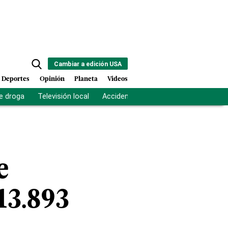
Cambiar a edición USA
Deportes
Opinión
Planeta
Videos
e droga
Televisión local
Accidente Los Ríos
Fuerza antipand
e
13.893