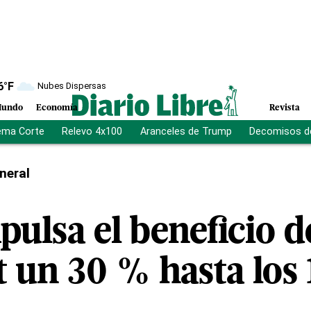
6
°F
Nubes Dispersas
undo
Economía
Revista
ema Corte
Relevo 4x100
Aranceles de Trump
Decomisos d
neral
ulsa el beneficio d
 un 30 % hasta los 