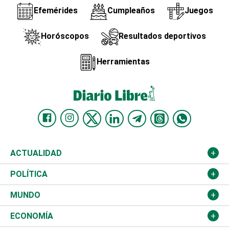
Efemérides
Cumpleaños
Juegos
Horóscopos
Resultados deportivos
Herramientas
ACTUALIDAD
Nacional
POLÍTICA
Ciudad
Partidos
MUNDO
Educación
JCE
Estados Unidos
ECONOMÍA