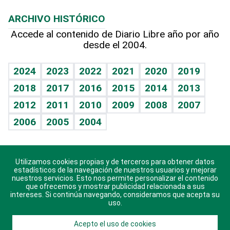
Macroeconomía
Mi mascota
Resultados deportivos
Noticiero Poteleche
Planeta
Efemérides
ARCHIVO HISTÓRICO
Hablando con el pediatra
Línea de hit
Columnistas
Hecho en casa
Cumpleaños
Accede al contenido de Diario Libre año por año
desde el 2004.
Diario de nutrición
Libreta deportiva
Lecturas
Mundo gamer
RSS
Vida y familia
BRV
Más firmas
Guía del dinero
Horóscopos
2024
2023
2022
2021
2020
2019
Eñe
TBT Deportivo
2018
2017
2016
2015
2014
2013
Juegos
2012
2011
2010
2009
2008
2007
Celebrando la vida
2006
2005
2004
Sin complejos
En pocas palabras
Utilizamos cookies propias y de terceros para obtener datos
Descarga nuestras aplicaciones para Android, iOS y
Escuchando al corazón
estadísticos de la navegación de nuestros usuarios y mejorar
sistema Huawei.
nuestros servicios. Esto nos permite personalizar el contenido
que ofrecemos y mostrar publicidad relacionada a sus
Economía Personal
intereses. Si continúa navegando, consideramos que acepta su
uso.
Consulta Libre
Acepto el uso de cookies