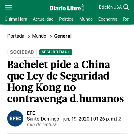
Edición USA
Última Hora
Actualidad
Política
Mundo
Economía
Revis
Portada
Mundo
General
SOCIEDAD
SEGUIR TEMA +
Bachelet pide a China
que Ley de Seguridad
Hong Kong no
contravenga d.humanos
EFE
Santo Domingo
- jun. 19, 2020 | 01:26 p. m.
|
2
min de lectura