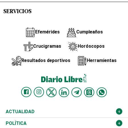
SERVICIOS
Efemérides
Cumpleaños
Crucigramas
Horóscopos
Resultados deportivos
Herramientas
ACTUALIDAD
Nacional
POLÍTICA