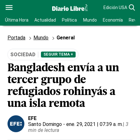
Edición USA
Última Hora
Actualidad
Política
Mundo
Economía
Revis
Portada
Mundo
General
SOCIEDAD
SEGUIR TEMA +
Bangladesh envía a un
tercer grupo de
refugiados rohinyás a
una isla remota
EFE
Santo Domingo
- ene. 29, 2021 | 07:39 a. m.
|
3
min de lectura