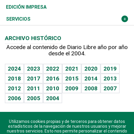
Caribe
Global y variable
Novedades
Olimpismo
Noticiero Poteleche
Martes de tecnología
Deportes
EDICIÓN IMPRESA
Resto del mundo
Economía personal
Podcast Arte Libre
Más deportes
Columnistas
Cambio climático
Opinión
SERVICIOS
Macroeconomía
Mi mascota
Resultados deportivos
Lecturas
Planeta
Efemérides
ARCHIVO HISTÓRICO
Hablando con el pediatra
Línea de hit
Más firmas
Hecho en casa
Cumpleaños
Accede al contenido de Diario Libre año por año
desde el 2004.
Diario de nutrición
BRV
Mundo gamer
RSS
Vida y familia
TBT Deportivo
Guía del dinero
Horóscopos
2024
2023
2022
2021
2020
2019
Eñe
2018
2017
2016
2015
2014
2013
Crucigramas
2012
2011
2010
2009
2008
2007
Celebrando la vida
2006
2005
2004
Sin complejos
En pocas palabras
Utilizamos cookies propias y de terceros para obtener datos
Descarga nuestras aplicaciones para Android, iOS y
Escuchando al corazón
estadísticos de la navegación de nuestros usuarios y mejorar
sistema Huawei.
nuestros servicios. Esto nos permite personalizar el contenido