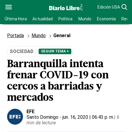
Edición USA
Última Hora
Actualidad
Política
Mundo
Economía
Revis
Portada
Mundo
General
SOCIEDAD
SEGUIR TEMA +
Barranquilla intenta
frenar COVID-19 con
cercos a barriadas y
mercados
EFE
Santo Domingo
- jun. 16, 2020 | 06:43 p. m.
|
6
min de lectura