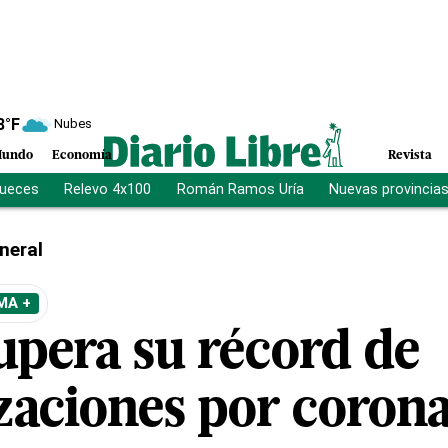
8
°F
Nubes
undo
Economía
Revista
jueces
Relevo 4x100
Román Ramos Uría
Nuevas provincia
neral
MA +
upera su récord de
zaciones por corona