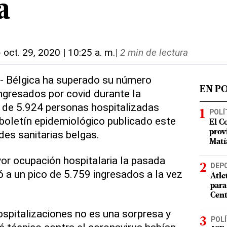
a
-
oct. 29, 2020 | 10:25 a. m.
|
2 min de lectura
.- Bélgica ha superado su número
EN P
ngresados por covid durante la
 de 5.924 personas hospitalizadas
POLÍ
boletín epidemiológico publicado este
El C
des sanitarias belgas.
prov
Matí
r ocupación hospitalaria la pasada
DEP
ó a un pico de 5.759 ingresados a la vez
Atle
para
Cent
ospitalizaciones no es una sorpresa y
POLÍ