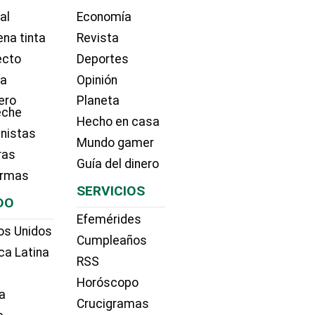
ial
Economía
na tinta
Revista
ecto
Deportes
ía
Opinión
ero
Planeta
eche
Hecho en casa
nistas
Mundo gamer
ras
Guía del dinero
irmas
SERVICIOS
DO
Efemérides
os Unidos
Cumpleaños
ca Latina
RSS
Horóscopo
a
Crucigramas