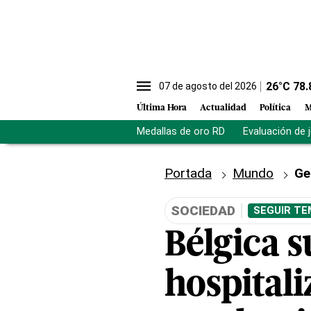
26
°C
78.
07 de agosto del 2026
Última Hora
Actualidad
Política
M
Medallas de oro RD
Evaluación de 
Portada
Mundo
Ge
SOCIEDAD
SEGUIR TE
Bélgica s
hospitali