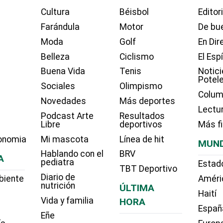
Cultura
Béisbol
Editor
Farándula
Motor
De bue
Moda
Golf
En Dir
Belleza
Ciclismo
El Esp
Buena Vida
Tenis
Notici
Potel
Sociales
Olimpismo
Colum
Novedades
Más deportes
Lectu
Podcast Arte
Resultados
Libre
deportivos
Más f
onomia
Mi mascota
Línea de hit
MUN
Hablando con el
BRV
A
pediatra
Estad
TBT Deportivo
Diario de
biente
Améri
nutrición
ÚLTIMA
Haití
Vida y familia
HORA
Españ
Eñe