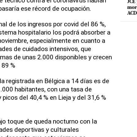
é técnico contra el coronavirus habían
JCE 
basaría ese récord de ocupación.
mord
ACD 
l de los ingresos por covid del 86 %,
sistema hospitalario los podrá absorber a
noviembre, especialmente en cuanto a
ades de cuidados intensivos, que
amas de unas 2.000 disponibles y crecen
l 89 %
a registrada en Bélgica a 14 días es de
.000 habitantes, con una tasa de
y picos del 40,4 % en Lieja y del 31,6 %
ajo toque de queda nocturno con la
dades deportivas y culturales