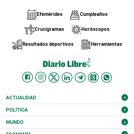
Efemérides
Cumpleaños
Crucigramas
Horóscopos
Resultados deportivos
Herramientas
ACTUALIDAD
Nacional
POLÍTICA
Ciudad
Partidos
MUNDO
Educación