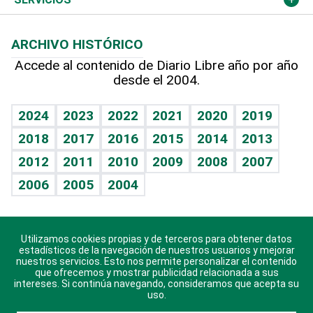
Macroeconomía
Mi mascota
Resultados deportivos
Lecturas
Planeta
Efemérides
ARCHIVO HISTÓRICO
Hablando con el pediatra
Línea de hit
Más firmas
Hecho en casa
Cumpleaños
Accede al contenido de Diario Libre año por año
desde el 2004.
Diario de nutrición
BRV
Mundo gamer
RSS
Vida y familia
TBT Deportivo
Guía del dinero
Horóscopos
2024
2023
2022
2021
2020
2019
Eñe
2018
2017
2016
2015
2014
2013
Crucigramas
2012
2011
2010
2009
2008
2007
Celebrando la vida
2006
2005
2004
Sin complejos
En pocas palabras
Utilizamos cookies propias y de terceros para obtener datos
Descarga nuestras aplicaciones para Android, iOS y
Escuchando al corazón
estadísticos de la navegación de nuestros usuarios y mejorar
sistema Huawei.
nuestros servicios. Esto nos permite personalizar el contenido
que ofrecemos y mostrar publicidad relacionada a sus
Economía Personal
intereses. Si continúa navegando, consideramos que acepta su
uso.
Consulta Libre