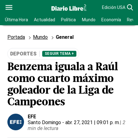
Edición USA
Última Hora
Actualidad
Política
Mundo
Economía
Revis
Portada
Mundo
General
DEPORTES
SEGUIR TEMA +
Benzema iguala a Raúl
como cuarto máximo
goleador de la Liga de
Campeones
EFE
Santo Domingo
- abr. 27, 2021 | 09:01 p. m.
|
2
min de lectura