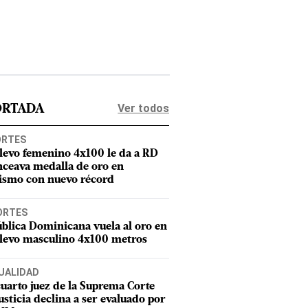
Ver todos
ORTADA
ORTES
elevo femenino 4x100 le da a RD
nceava medalla de oro en
tismo con nuevo récord
ORTES
blica Dominicana vuela al oro en
elevo masculino 4x100 metros
UALIDAD
uarto juez de la Suprema Corte
usticia declina a ser evaluado por