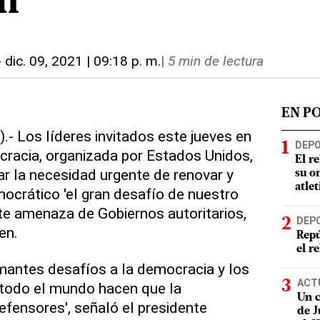
n
-
dic. 09, 2021 | 09:18 p. m.
|
5 min de lectura
EN P
.- Los líderes invitados este jueves en
DEP
racia, organizada por Estados Unidos,
El r
ar la necesidad urgente de renovar y
su o
atle
ocrático 'el gran desafío de nuestro
nte amenaza de Gobiernos autoritarios,
DEP
en.
Repú
el r
mantes desafíos a la democracia y los
ACT
todo el mundo hacen que la
Un c
fensores', señaló el presidente
de J