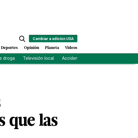
Cambiar a edición USA
Deportes
Opinión
Planeta
Videos
e droga
Televisión local
Accidente Los Ríos
Fuerza antipand
s
s que las