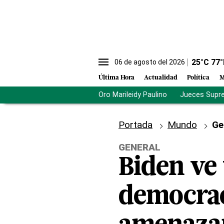
25
°C
77
°
06 de agosto del 2026
Última Hora
Actualidad
Política
M
Oro Marileidy Paulino
Jueces Supr
Portada
Mundo
Ge
GENERAL
Biden ve 
democraci