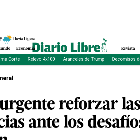
F
Lluvia Ligera
undo
Economía
Revista
ema Corte
Relevo 4x100
Aranceles de Trump
Decomisos d
neral
urgente reforzar la
as ante los desafío