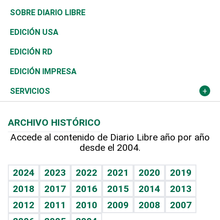
José Boquete
Asia
Consumo
Belleza
Golf
De buena tinta
Clima
Mundo
SOBRE DIARIO LIBRE
Reportajes
África
Vivienda
Buena Vida
Ciclismo
En Directo
Tecnología
Economía
EDICIÓN USA
Ocenanía
Telecom.
Sociales
Tenis
El Espía
Historia
Revista
EDICIÓN RD
Caribe
Global y variable
Novedades
Olimpismo
Noticiero Poteleche
Martes de tecnología
Deportes
EDICIÓN IMPRESA
Resto del mundo
Economía personal
Podcast Arte Libre
Más deportes
Columnistas
Cambio climático
Opinión
SERVICIOS
Macroeconomía
Mi mascota
Resultados deportivos
Lecturas
Planeta
Efemérides
ARCHIVO HISTÓRICO
Hablando con el pediatra
Línea de hit
Más firmas
Hecho en casa
Cumpleaños
Accede al contenido de Diario Libre año por año
desde el 2004.
Diario de nutrición
BRV
Mundo gamer
RSS
Vida y familia
TBT Deportivo
Guía del dinero
Horóscopos
2024
2023
2022
2021
2020
2019
Eñe
2018
2017
2016
2015
2014
2013
Crucigramas
2012
2011
2010
2009
2008
2007
Celebrando la vida