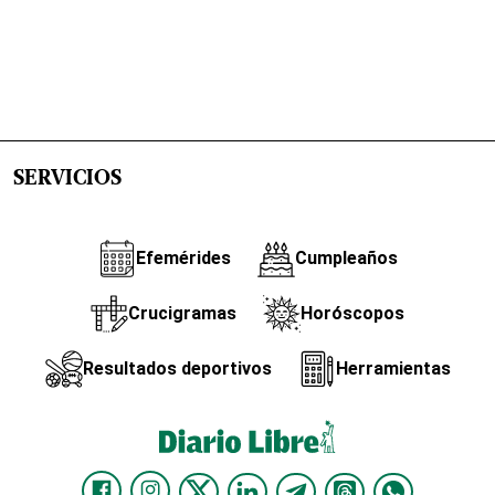
SERVICIOS
Efemérides
Cumpleaños
Crucigramas
Horóscopos
Resultados deportivos
Herramientas