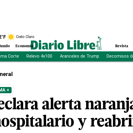
2
°F
Cielo Claro
undo
Economía
Revista
ema Corte
Relevo 4x100
Aranceles de Trump
Decomisos d
neral
MA +
clara alerta naranj
ospitalario y reabri