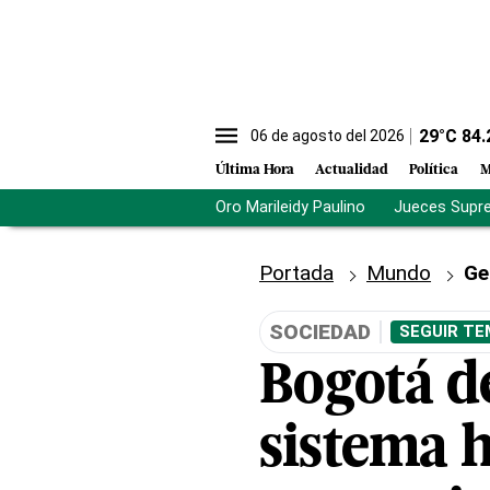
29
°C
84.
06 de agosto del 2026
Última Hora
Actualidad
Política
M
Oro Marileidy Paulino
Jueces Supr
Portada
Mundo
Ge
SOCIEDAD
SEGUIR TE
Bogotá de
sistema h