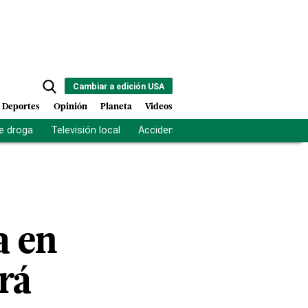
Cambiar a edición USA
Deportes
Opinión
Planeta
Videos
e droga
Televisión local
Accidente Los Ríos
Fuerza antipand
a en
rá