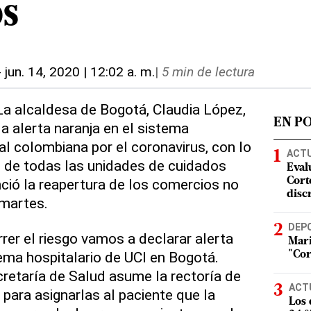
os
-
jun. 14, 2020 | 12:02 a. m.
|
5 min de lectura
 La alcaldesa de Bogotá, Claudia López,
EN P
a alerta naranja en el sistema
tal colombiana por el coronavirus, con lo
ACT
l de todas las unidades de cuidados
Eval
nció la reapertura de los comercios no
Corte
disc
 martes.
DEP
er el riesgo vamos a declarar alerta
Mari
tema hospitalario de UCI en Bogotá.
"Cor
retaría de Salud asume la rectoría de
ACT
 para asignarlas al paciente que la
Los