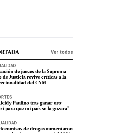
Ver todos
ORTADA
UALIDAD
uación de jueces de la Suprema
 de Justicia revive críticas a la
recionalidad del CNM
ORTES
leidy Paulino tras ganar oro:
rí para que mi país se la gozara"
UALIDAD
 decomisos de drogas aumentaron