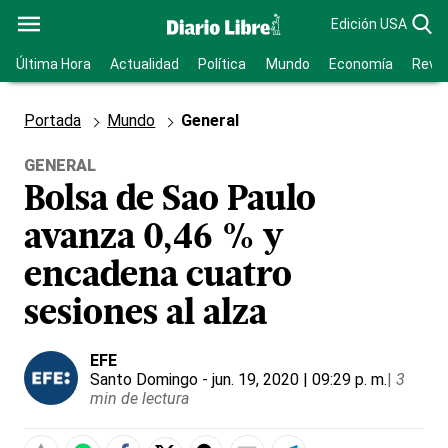
Edición USA
Última Hora
Actualidad
Política
Mundo
Economía
Revis
Portada
Mundo
General
GENERAL
Bolsa de Sao Paulo
avanza 0,46 % y
encadena cuatro
sesiones al alza
EFE
Santo Domingo
- jun. 19, 2020 | 09:29 p. m.
|
3
min de lectura