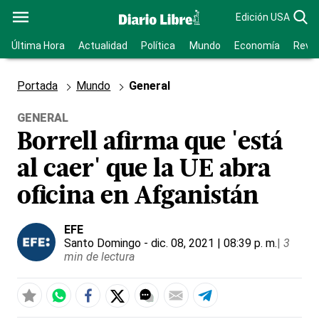
Edición USA
Última Hora
Actualidad
Política
Mundo
Economía
Revis
Portada
Mundo
General
GENERAL
Borrell afirma que 'está
al caer' que la UE abra
oficina en Afganistán
EFE
Santo Domingo
- dic. 08, 2021 | 08:39 p. m.
|
3
min de lectura