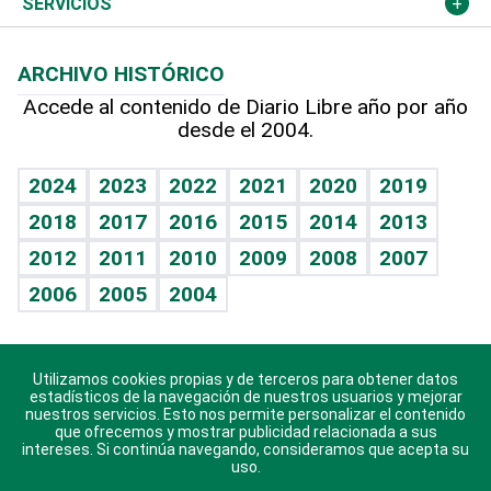
Más deportes
Columnistas
Cambio climático
Opinión
SERVICIOS
Macroeconomía
Mi mascota
Resultados deportivos
Lecturas
Planeta
Efemérides
ARCHIVO HISTÓRICO
Hablando con el pediatra
Línea de hit
Más firmas
Hecho en casa
Cumpleaños
Accede al contenido de Diario Libre año por año
desde el 2004.
Diario de nutrición
BRV
Mundo gamer
RSS
Vida y familia
TBT Deportivo
Guía del dinero
Horóscopos
2024
2023
2022
2021
2020
2019
Eñe
2018
2017
2016
2015
2014
2013
Crucigramas
2012
2011
2010
2009
2008
2007
Celebrando la vida
2006
2005
2004
Sin complejos
En pocas palabras
Utilizamos cookies propias y de terceros para obtener datos
Descarga nuestras aplicaciones para Android, iOS y
Escuchando al corazón
estadísticos de la navegación de nuestros usuarios y mejorar
sistema Huawei.
nuestros servicios. Esto nos permite personalizar el contenido
que ofrecemos y mostrar publicidad relacionada a sus
Economía Personal
intereses. Si continúa navegando, consideramos que acepta su
uso.
Consulta Libre