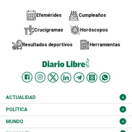
Efemérides
Cumpleaños
Crucigramas
Horóscopos
Resultados deportivos
Herramientas
ACTUALIDAD
Nacional
POLÍTICA
Ciudad
Partidos
MUNDO