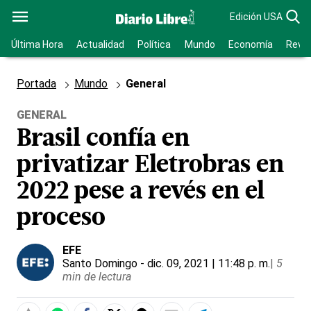
Edición USA
Última Hora
Actualidad
Política
Mundo
Economía
Revis
Portada
Mundo
General
GENERAL
Brasil confía en
privatizar Eletrobras en
2022 pese a revés en el
proceso
EFE
Santo Domingo
- dic. 09, 2021 | 11:48 p. m.
|
5
min de lectura