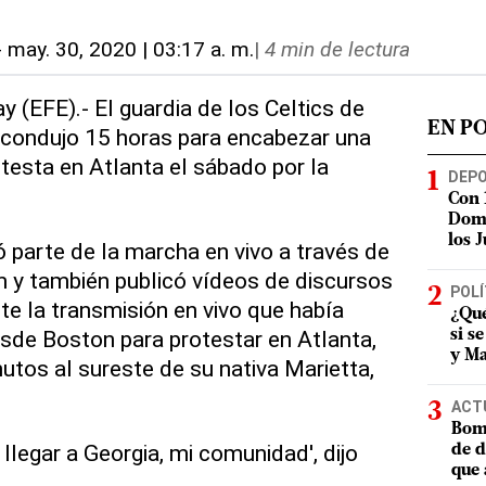
-
may. 30, 2020 | 03:17 a. m.
|
4 min de lectura
y (EFE).- El guardia de los Celtics de
EN P
 condujo 15 horas para encabezar una
testa en Atlanta el sábado por la
DEP
Con 
Domi
los 
ó parte de la marcha en vivo a través de
 y también publicó vídeos de discursos
POLÍ
nte la transmisión en vivo que había
¿Qué
sde Boston para protestar en Atlanta,
si s
y Ma
utos al sureste de su nativa Marietta,
ACT
Bomb
llegar a Georgia, mi comunidad', dijo
de d
que 