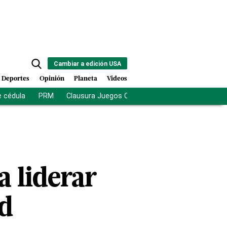
Cambiar a edición USA
Deportes
Opinión
Planeta
Videos
e cédula
PRM
Clausura Juegos Centroamericanos
De la Es
 liderar
yd