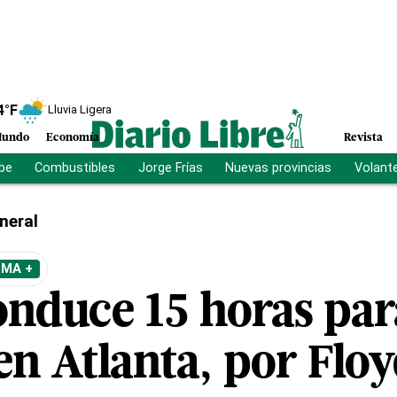
4
°F
Lluvia Ligera
undo
Economía
Revista
ibe
Combustibles
Jorge Frías
Nuevas provincias
Volant
neral
EMA +
nduce 15 horas para
en Atlanta, por Flo