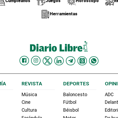
Cumpleaños
Juegos
Horóscopo
R
Herramientas
ÍA
REVISTA
DEPORTES
OPIN
Música
Baloncesto
ADC
Cine
Fútbol
Delant
Cultura
Béisbol
Editor
Farándula
Motor
De bue