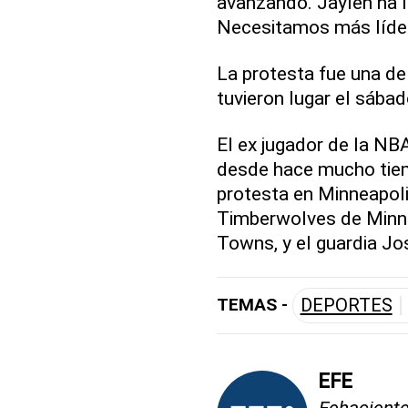
avanzando. Jaylen ha l
Necesitamos más lídere
La protesta fue una de
tuvieron lugar el sábad
El ex jugador de la NB
desde hace mucho tiem
protesta en Minneapolis
Timberwolves de Minne
Towns, y el guardia J
TEMAS -
DEPORTES
EFE