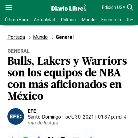
Edición USA
Última Hora
Actualidad
Política
Mundo
Economía
Revis
Portada
Mundo
General
GENERAL
Bulls, Lakers y Warriors
son los equipos de NBA
con más aficionados en
México
EFE
Santo Domingo
- oct. 30, 2021 | 01:37 p. m.
|
4
min de lectura