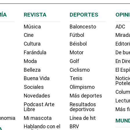
ÍA
REVISTA
DEPORTES
OPIN
Música
Baloncesto
ADC
Cine
Fútbol
Mirada
Cultura
Béisbol
Editor
Farándula
Motor
De bue
Moda
Golf
En Dir
Belleza
Ciclismo
El Esp
Buena Vida
Tenis
Notici
Potel
Sociales
Olimpismo
Colum
Novedades
Más deportes
Lectu
Podcast Arte
Resultados
Libre
deportivos
Más f
onomia
Mi mascota
Línea de hit
MUN
Hablando con el
BRV
A