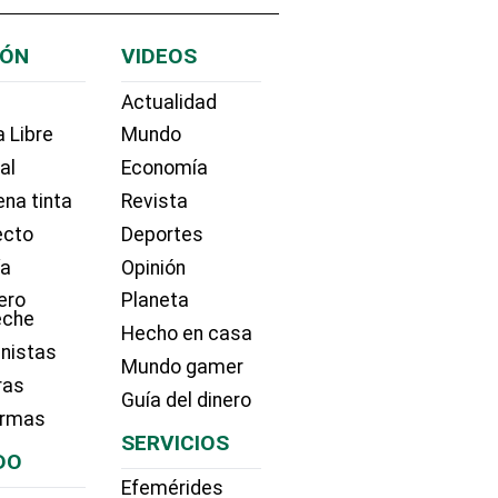
IÓN
VIDEOS
Actualidad
 Libre
Mundo
ial
Economía
na tinta
Revista
ecto
Deportes
ía
Opinión
ero
Planeta
eche
Hecho en casa
nistas
Mundo gamer
ras
Guía del dinero
irmas
SERVICIOS
DO
Efemérides