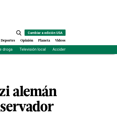
Cambiar a edición USA
Deportes
Opinión
Planeta
Videos
e droga
Televisión local
Accidente Los Ríos
Fuerza antipand
zi alemán
nservador