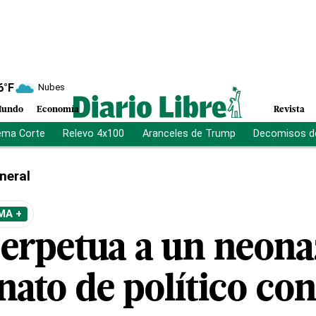
6
°F
Nubes
undo
Economía
Revista
ema Corte
Relevo 4x100
Aranceles de Trump
Decomisos d
neral
MA +
erpetua a un neona
nato de político co