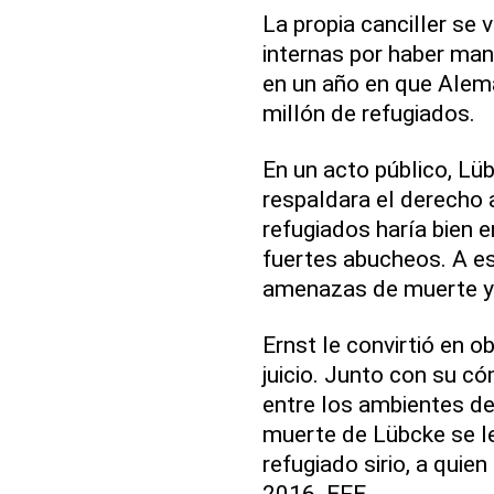
La propia canciller se
internas por haber mant
en un año en que Alema
millón de refugiados.
En un acto público, Lüb
respaldara el derecho a
refugiados haría bien 
fuertes abucheos. A e
amenazas de muerte y 
Ernst le convirtió en o
juicio. Junto con su có
entre los ambientes d
muerte de Lübcke se le
refugiado sirio, a quie
2016. EFE