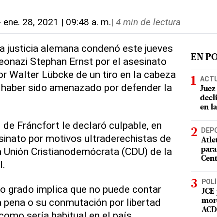
-
ene. 28, 2021 | 09:48 a. m.
|
4 min de lectura
La justicia alemana condenó este jueves
EN P
eonazi Stephan Ernst por el asesinato
or Walter Lübcke de un tiro en la cabeza
ACT
s haber sido amenazado por defender la
Juez
decl
en l
l de Fráncfort le declaró culpable, en
DEP
inato por motivos ultraderechistas de
Atle
la Unión Cristianodemócrata (CDU) de la
para
Cent
l.
POLÍ
o grado implica que no puede contar
JCE 
a pena o su conmutación por libertad
mord
ACD 
 como sería habitual en el país.