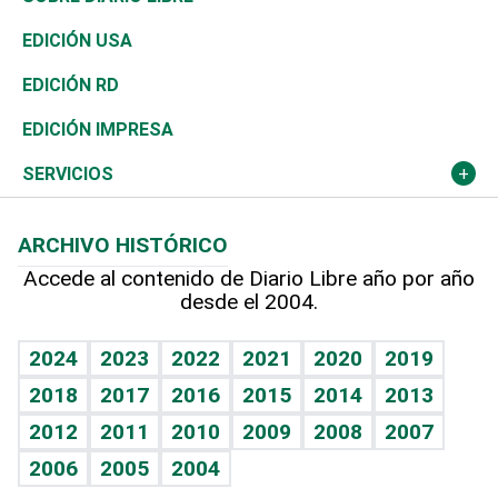
Reportajes
África
Vivienda
Buena Vida
Ciclismo
En Directo
Tecnología
Economía
EDICIÓN USA
Ocenanía
Telecom.
Sociales
Tenis
Frente al Statu Quo
Historia
Revista
EDICIÓN RD
Caribe
Global y variable
Novedades
Olimpismo
El Espía
Martes de tecnología
Deportes
EDICIÓN IMPRESA
Resto del mundo
Economía personal
Podcast Arte Libre
Más deportes
Noticiero Poteleche
Cambio climático
Opinión
SERVICIOS
Macroeconomía
Mi mascota
Resultados deportivos
Columnistas
Planeta
Efemérides
ARCHIVO HISTÓRICO
Hablando con el pediatra
Línea de hit
Lecturas
Hecho en casa
Cumpleaños
Accede al contenido de Diario Libre año por año
desde el 2004.
Diario de nutrición
BRV
Más firmas
Mundo gamer
RSS
Vida y familia
TBT Deportivo
Guía del dinero
Horóscopos
2024
2023
2022
2021
2020
2019
Eñe
2018
2017
2016
2015
2014
2013
Juegos
2012
2011
2010
2009
2008
2007
Celebrando la vida
2006
2005
2004
Sin complejos