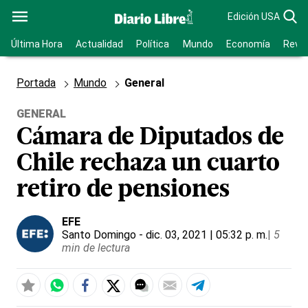
Edición USA
Última Hora
Actualidad
Política
Mundo
Economía
Revis
Portada
Mundo
General
GENERAL
Cámara de Diputados de
Chile rechaza un cuarto
retiro de pensiones
EFE
Santo Domingo
- dic. 03, 2021 | 05:32 p. m.
|
5
min de lectura