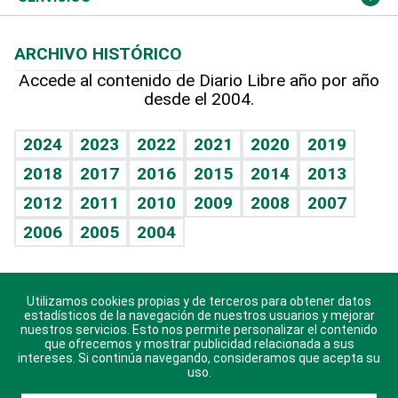
Macroeconomía
Mi mascota
Resultados deportivos
Lecturas
Planeta
Efemérides
ARCHIVO HISTÓRICO
Hablando con el pediatra
Línea de hit
Más firmas
Hecho en casa
Cumpleaños
Accede al contenido de Diario Libre año por año
desde el 2004.
Diario de nutrición
BRV
Mundo gamer
RSS
Vida y familia
TBT Deportivo
Guía del dinero
Horóscopos
2024
2023
2022
2021
2020
2019
Eñe
2018
2017
2016
2015
2014
2013
Crucigramas
2012
2011
2010
2009
2008
2007
Celebrando la vida
2006
2005
2004
Sin complejos
En pocas palabras
Utilizamos cookies propias y de terceros para obtener datos
Descarga nuestras aplicaciones para Android, iOS y
Escuchando al corazón
estadísticos de la navegación de nuestros usuarios y mejorar
sistema Huawei.
nuestros servicios. Esto nos permite personalizar el contenido
que ofrecemos y mostrar publicidad relacionada a sus
Economía Personal
intereses. Si continúa navegando, consideramos que acepta su
uso.
Consulta Libre