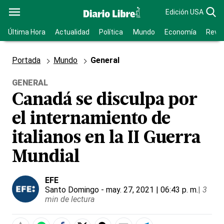
Edición USA
Última Hora
Actualidad
Política
Mundo
Economía
Revis
Portada
Mundo
General
GENERAL
Canadá se disculpa por
el internamiento de
italianos en la II Guerra
Mundial
EFE
Santo Domingo
- may. 27, 2021 | 06:43 p. m.
|
3
min de lectura