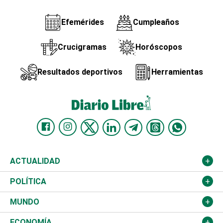
Efemérides
Cumpleaños
Crucigramas
Horóscopos
Resultados deportivos
Herramientas
ACTUALIDAD
Nacional
POLÍTICA
Ciudad
Partidos
MUNDO
Educación
JCE
Estados Unidos
ECONOMÍA