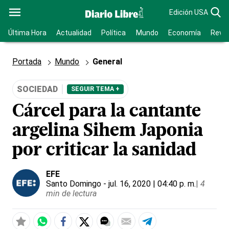
Edición USA
Última Hora
Actualidad
Política
Mundo
Economía
Revis
Portada
Mundo
General
SOCIEDAD
SEGUIR TEMA +
Cárcel para la cantante
argelina Sihem Japonia
por criticar la sanidad
EFE
Santo Domingo
- jul. 16, 2020 | 04:40 p. m.
|
4
min de lectura