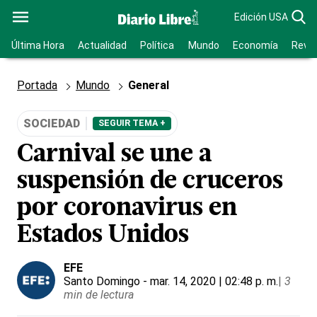
Edición USA
Última Hora
Actualidad
Política
Mundo
Economía
Revis
Portada
Mundo
General
SOCIEDAD
SEGUIR TEMA +
Carnival se une a
suspensión de cruceros
por coronavirus en
Estados Unidos
EFE
Santo Domingo
- mar. 14, 2020 | 02:48 p. m.
|
3
min de lectura