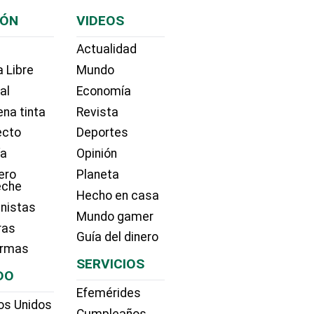
IÓN
VIDEOS
Actualidad
 Libre
Mundo
ial
Economía
na tinta
Revista
ecto
Deportes
ía
Opinión
ero
Planeta
eche
Hecho en casa
nistas
Mundo gamer
ras
Guía del dinero
irmas
SERVICIOS
DO
Efemérides
os Unidos
Cumpleaños