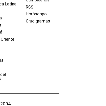
ca Latina
RSS
Horóscopo
a
Crucigramas
a
dá
 Oriente
ia
e
 del
o
 2004.