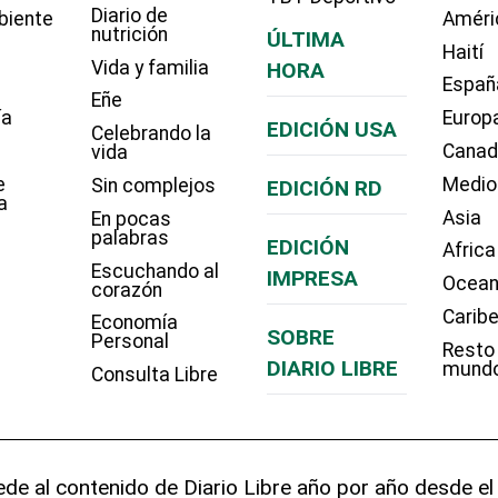
Diario de
biente
Améri
nutrición
ÚLTIMA
Haití
Vida y familia
HORA
Españ
Eñe
ía
Europ
EDICIÓN USA
Celebrando la
Cana
vida
e
Medio
Sin complejos
EDICIÓN RD
a
Asia
En pocas
palabras
EDICIÓN
Africa
Escuchando al
IMPRESA
Ocean
corazón
Carib
Economía
SOBRE
Personal
Resto
DIARIO LIBRE
mund
Consulta Libre
de al contenido de Diario Libre año por año desde el