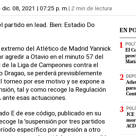
-
dic. 08, 2021 | 07:25 p. m.
|
2 min de lectura
l partido en lead. Bien: Estadio Do
EN P
POLÍ
l extremo del Atlético de Madrid Yannick
El C
r agredir a Otavio en el minuto 57 del
prov
Matí
 de la Liga de Campeones contra el
o Dragao, se perderá previsiblemente
DEP
el torneo por ese motivo y se expone a
Atle
nsión, tal y como recoge la Regulación
para
Cent
FA ante esas actuaciones.
POLÍ
tado E de ese código, publicado en su
JCE 
recoge la 'suspensión por tres partidos
mord
ACD 
ríodo específico por agresión a otro