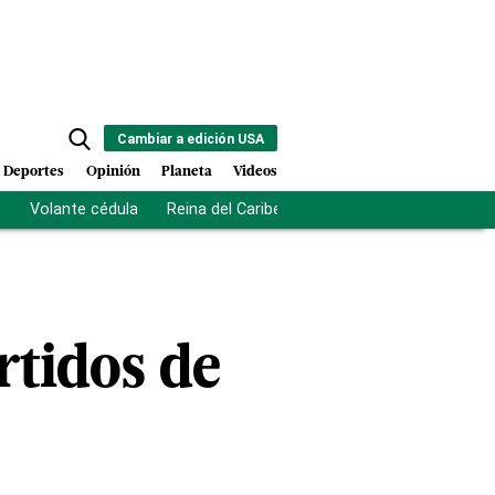
Cambiar a edición USA
Deportes
Opinión
Planeta
Videos
s
Volante cédula
Reina del Caribe
Clausura Juegos Centro
rtidos de