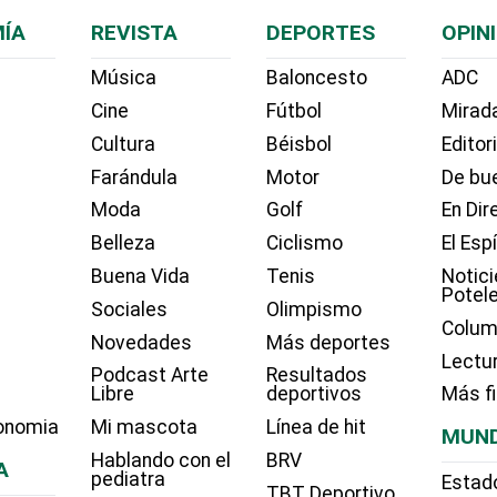
ÍA
REVISTA
DEPORTES
OPIN
Música
Baloncesto
ADC
Cine
Fútbol
Mirada
Cultura
Béisbol
Editor
Farándula
Motor
De bue
Moda
Golf
En Dir
Belleza
Ciclismo
El Esp
Buena Vida
Tenis
Notici
Potel
Sociales
Olimpismo
Colum
Novedades
Más deportes
Lectu
Podcast Arte
Resultados
Libre
deportivos
Más f
onomia
Mi mascota
Línea de hit
MUN
Hablando con el
BRV
A
pediatra
Estad
TBT Deportivo