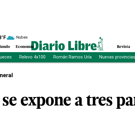
8
°F
Nubes
undo
Economía
Revista
jueces
Relevo 4x100
Román Ramos Uría
Nuevas provincia
neral
se expone a tres pa