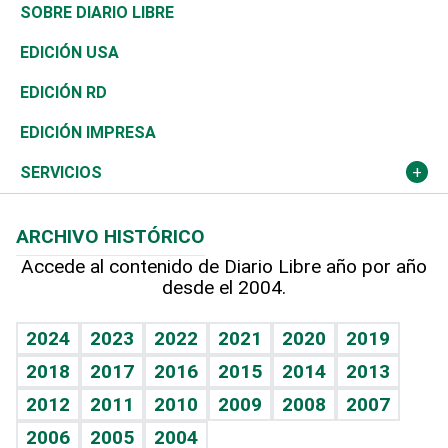
José Boquete
Asia
Consumo
Belleza
Golf
De buena tinta
Clima
Mundo
SOBRE DIARIO LIBRE
Reportajes
África
Vivienda
Buena Vida
Ciclismo
En Directo
Tecnología
Economía
EDICIÓN USA
Ocenanía
Telecom.
Sociales
Tenis
El Espía
Historia
Revista
EDICIÓN RD
Caribe
Global y variable
Novedades
Olimpismo
Noticiero Poteleche
Martes de tecnología
Deportes
EDICIÓN IMPRESA
Resto del mundo
Economía personal
Podcast Arte Libre
Más deportes
Columnistas
Cambio climático
Opinión
SERVICIOS
Macroeconomía
Mi mascota
Resultados deportivos
Lecturas
Planeta
Efemérides
ARCHIVO HISTÓRICO
Hablando con el pediatra
Línea de hit
Más firmas
Hecho en casa
Cumpleaños
Accede al contenido de Diario Libre año por año
desde el 2004.
Diario de nutrición
BRV
Mundo gamer
RSS
Vida y familia
TBT Deportivo
Guía del dinero
Horóscopos
2024
2023
2022
2021
2020
2019
Eñe
2018
2017
2016
2015
2014
2013
Crucigramas
2012
2011
2010
2009
2008
2007
Celebrando la vida
2006
2005
2004