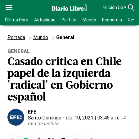
Edición USA
Última Hora
Actualidad
Política
Mundo
Economía
Revis
Portada
Mundo
General
GENERAL
Casado critica en Chile
papel de la izquierda
'radical' en Gobierno
español
EFE
Santo Domingo
- dic. 10, 2021 | 03:45 a. m.
|
4
min de lectura