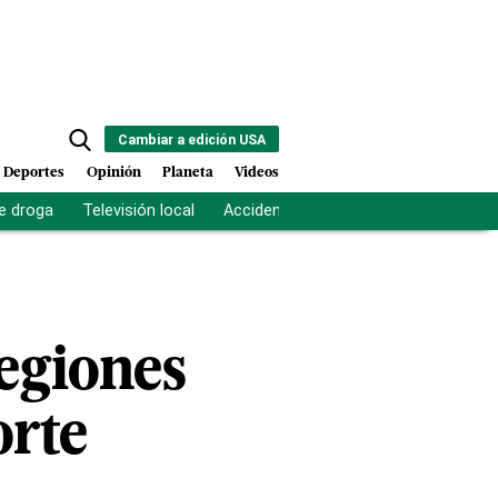
Cambiar a edición USA
Deportes
Opinión
Planeta
Videos
e droga
Televisión local
Accidente Los Ríos
Fuerza antipand
regiones
orte