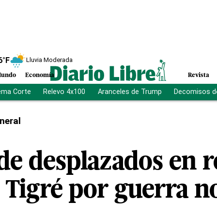
6
°F
Lluvia Moderada
undo
Economía
Revista
ema Corte
Relevo 4x100
Aranceles de Trump
Decomisos d
neral
 de desplazados en 
 Tigré por guerra n