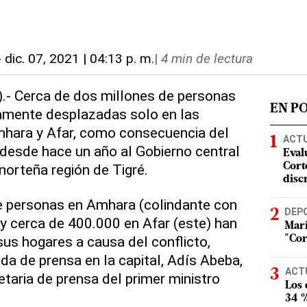
-
dic. 07, 2021 | 04:13 p. m.
|
4 min de lectura
).- Cerca de dos millones de personas
EN P
samente desplazadas solo en las
mhara y Afar, como consecuencia del
ACT
 desde hace un año al Gobierno central
Eval
norteña región de Tigré.
Corte
disc
e personas en Amhara (colindante con
DEP
) y cerca de 400.000 en Afar (este) han
Mari
us hogares a causa del conflicto,
"Cor
da de prensa en la capital, Adís Abeba,
ACT
etaria de prensa del primer ministro
Los
34 %