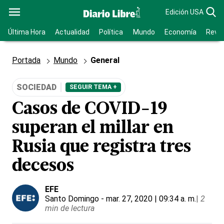
Edición USA
Última Hora
Actualidad
Política
Mundo
Economía
Revis
Portada
Mundo
General
SOCIEDAD
SEGUIR TEMA +
Casos de COVID-19
superan el millar en
Rusia que registra tres
decesos
EFE
Santo Domingo
- mar. 27, 2020 | 09:34 a. m.
|
2
min de lectura