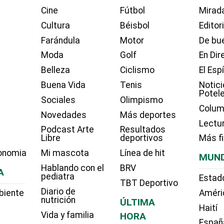
Cine
Fútbol
Mirada
Cultura
Béisbol
Editor
Farándula
Motor
De bue
Moda
Golf
En Dir
Belleza
Ciclismo
El Esp
Buena Vida
Tenis
Notici
Potel
Sociales
Olimpismo
Colum
Novedades
Más deportes
Lectu
Podcast Arte
Resultados
Libre
deportivos
Más f
onomia
Mi mascota
Línea de hit
MUN
Hablando con el
BRV
A
pediatra
Estad
TBT Deportivo
Diario de
biente
Améri
nutrición
ÚLTIMA
Haití
Vida y familia
HORA
Españ