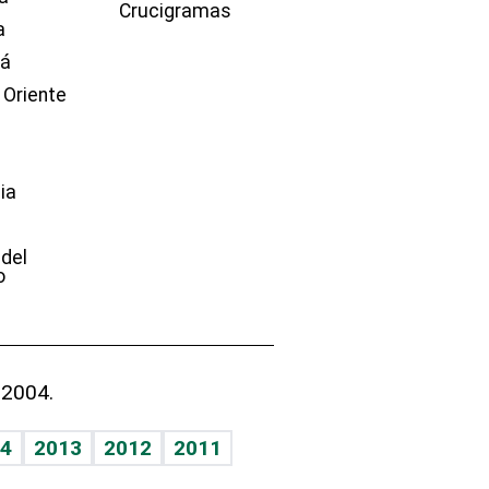
Crucigramas
a
dá
 Oriente
ia
e
 del
o
 2004.
4
2013
2012
2011