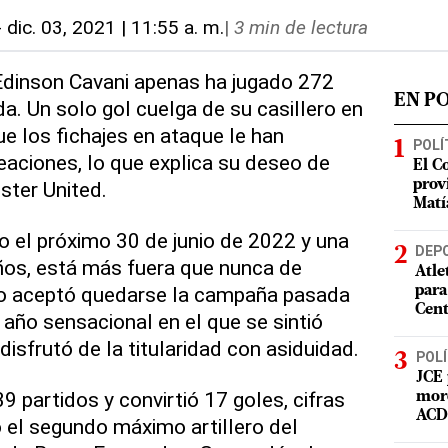
-
dic. 03, 2021 | 11:55 a. m.
|
3 min de lectura
 Edinson Cavani apenas ha jugado 272
EN P
. Un solo gol cuelga de su casillero en
e los fichajes en ataque le han
POLÍ
eaciones, lo que explica su deseo de
El C
ter United.
prov
Matí
o el próximo 30 de junio de 2022 y una
DEP
ños, está más fuera que nunca de
Atle
ayo aceptó quedarse la campaña pasada
para
Cent
 año sensacional en el que se sintió
disfrutó de la titularidad con asiduidad.
POLÍ
JCE 
 partidos y convirtió 17 goles, cifras
mord
ACD 
 el segundo máximo artillero del