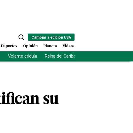
Cambiar a edición USA
Deportes
Opinión
Planeta
Videos
s
Volante cédula
Reina del Caribe
Clausura Juegos Centro
ifican su