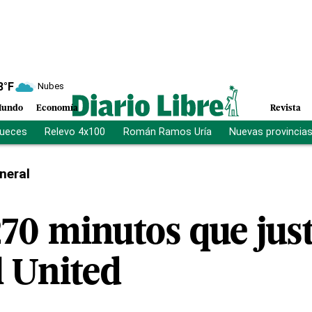
8
°F
Nubes
undo
Economía
Revista
jueces
Relevo 4x100
Román Ramos Uría
Nuevas provincia
neral
70 minutos que just
l United