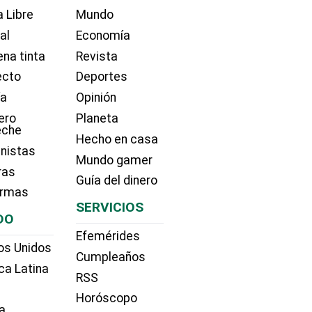
 Libre
Mundo
ial
Economía
na tinta
Revista
ecto
Deportes
ía
Opinión
ero
Planeta
eche
Hecho en casa
nistas
Mundo gamer
ras
Guía del dinero
irmas
SERVICIOS
DO
Efemérides
os Unidos
Cumpleaños
ca Latina
RSS
Horóscopo
a