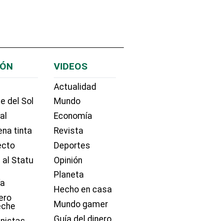
IÓN
VIDEOS
Actualidad
e del Sol
Mundo
ial
Economía
na tinta
Revista
ecto
Deportes
 al Statu
Opinión
Planeta
ía
Hecho en casa
ero
Mundo gamer
eche
Guía del dinero
nistas