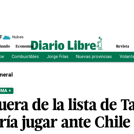
F
Nubes
undo
Economía
Revista
ibe
Combustibles
Jorge Frías
Nuevas provincias
Volant
neral
EMA +
uera de la lista de T
ría jugar ante Chile