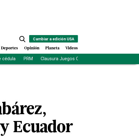
Cambiar a edición USA
Deportes
Opinión
Planeta
Videos
e cédula
PRM
Clausura Juegos Centroamericanos
De la Es
abárez,
 y Ecuador