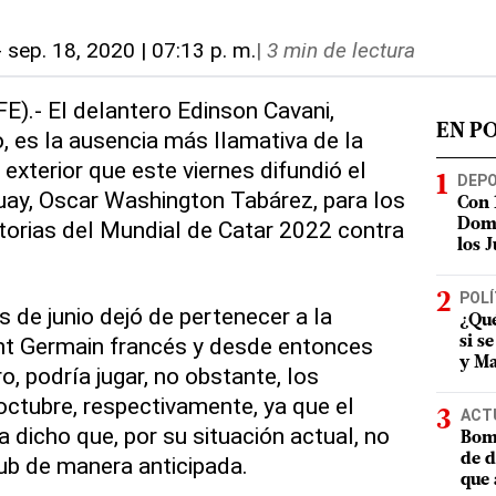
-
sep. 18, 2020 | 07:13 p. m.
|
3 min de lectura
E).- El delantero Edinson Cavani,
EN P
, es la ausencia más llamativa de la
 exterior que este viernes difundió el
DEP
uay, Oscar Washington Tabárez, para los
Con 
atorias del Mundial de Catar 2022 contra
Domi
los 
POLÍ
es de junio dejó de pertenecer a la
¿Qué
aint Germain francés y desde entonces
si s
y Ma
o, podría jugar, no obstante, los
octubre, respectivamente, ya que el
ACT
 dicho que, por su situación actual, no
Bomb
de d
lub de manera anticipada.
que 