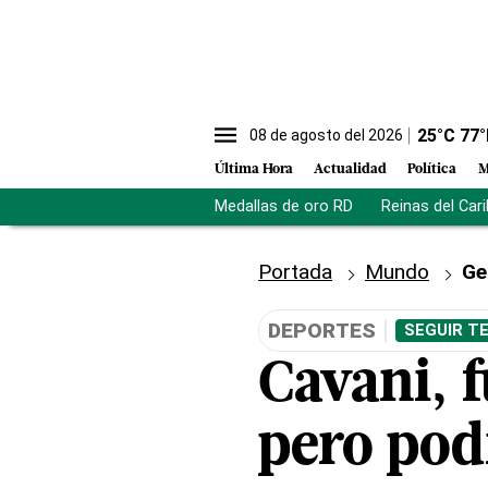
25
°C
77
°
08 de agosto del 2026
Última Hora
Actualidad
Política
M
Medallas de oro RD
Reinas del Car
Portada
Mundo
Ge
DEPORTES
SEGUIR T
Cavani, f
pero pod