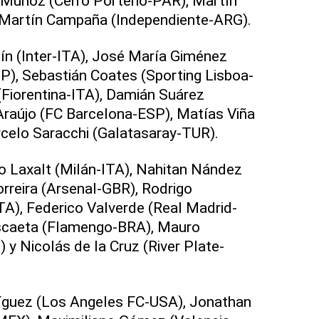
 Muñoz (Cerro Porteño-PAR), Martín
y Martín Campaña (Independiente-ARG).
ín (Inter-ITA), José María Giménez
P), Sebastián Coates (Sporting Lisboa-
Fiorentina-ITA), Damián Suárez
Araújo (FC Barcelona-ESP), Matías Viña
celo Saracchi (Galatasaray-TUR).
o Laxalt (Milán-ITA), Nahitan Nández
orreira (Arsenal-GBR), Rodrigo
A), Federico Valverde (Real Madrid-
ascaeta (Flamengo-BRA), Mauro
 y Nicolás de la Cruz (River Plate-
ríguez (Los Angeles FC-USA), Jonathan