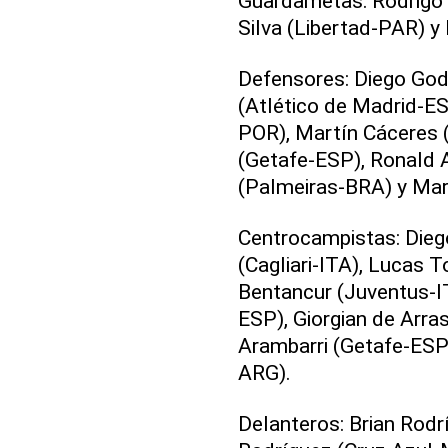
Guardametas: Rodrigo
Silva (Libertad-PAR) 
Defensores: Diego God
(Atlético de Madrid-ES
POR), Martín Cáceres (
(Getafe-ESP), Ronald 
(Palmeiras-BRA) y Mar
Centrocampistas: Dieg
(Cagliari-ITA), Lucas T
Bentancur (Juventus-IT
ESP), Giorgian de Arr
Arambarri (Getafe-ESP)
ARG).
Delanteros: Brian Rod