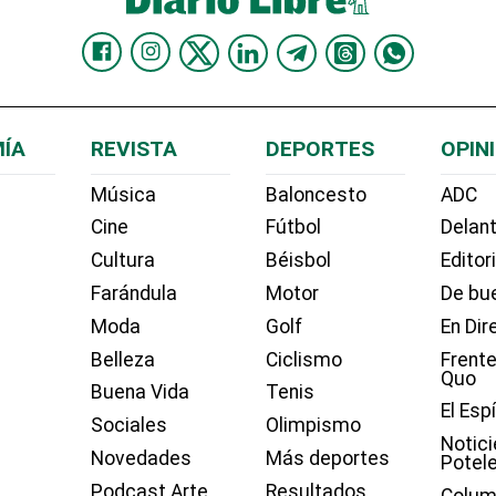
ÍA
REVISTA
DEPORTES
OPIN
Música
Baloncesto
ADC
Cine
Fútbol
Delant
Cultura
Béisbol
Editor
Farándula
Motor
De bue
Moda
Golf
En Dir
Belleza
Ciclismo
Frente
Quo
Buena Vida
Tenis
El Esp
Sociales
Olimpismo
Notici
Novedades
Más deportes
Potel
Podcast Arte
Resultados
Colum