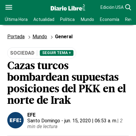
Edición USA
Última Hora
Actualidad
Política
Mundo
Economía
Revis
Portada
Mundo
General
SOCIEDAD
SEGUIR TEMA +
Cazas turcos
bombardean supuestas
posiciones del PKK en el
norte de Irak
EFE
Santo Domingo
- jun. 15, 2020 | 06:53 a. m.
|
2
min de lectura