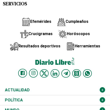
SERVICIOS
Efemérides
Cumpleaños
Crucigramas
Horóscopos
Resultados deportivos
Herramientas
ACTUALIDAD
Nacional
POLÍTICA
Ciudad