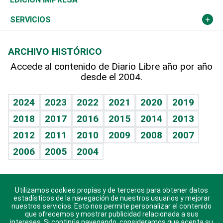
Resto del mundo
Economía personal
Podcast Arte Libre
Más deportes
Columnistas
Cambio climático
Opinión
SERVICIOS
Macroeconomía
Mi mascota
Resultados deportivos
Lecturas
Planeta
Efemérides
ARCHIVO HISTÓRICO
Hablando con el pediatra
Línea de hit
Más firmas
Hecho en casa
Cumpleaños
Accede al contenido de Diario Libre año por año
desde el 2004.
Diario de nutrición
BRV
Mundo gamer
RSS
Vida y familia
TBT Deportivo
Guía del dinero
Horóscopos
2024
2023
2022
2021
2020
2019
Eñe
2018
2017
2016
2015
2014
2013
Crucigramas
2012
2011
2010
2009
2008
2007
Celebrando la vida
2006
2005
2004
Sin complejos
En pocas palabras
Utilizamos cookies propias y de terceros para obtener datos
Descarga nuestras aplicaciones para Android, iOS y
Escuchando al corazón
estadísticos de la navegación de nuestros usuarios y mejorar
sistema Huawei.
nuestros servicios. Esto nos permite personalizar el contenido
que ofrecemos y mostrar publicidad relacionada a sus
Economía Personal
intereses. Si continúa navegando, consideramos que acepta su