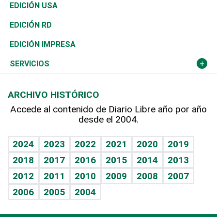
Reportajes
África
Vivienda
Buena Vida
Ciclismo
En Directo
Tecnología
Economía
EDICIÓN USA
Ocenanía
Telecom.
Sociales
Tenis
El Espía
Historia
Revista
EDICIÓN RD
Caribe
Global y variable
Novedades
Olimpismo
Noticiero Poteleche
Martes de tecnología
Deportes
EDICIÓN IMPRESA
Resto del mundo
Economía personal
Podcast Arte Libre
Más deportes
Columnistas
Cambio climático
Opinión
SERVICIOS
Macroeconomía
Mi mascota
Resultados deportivos
Lecturas
Planeta
Efemérides
ARCHIVO HISTÓRICO
Hablando con el pediatra
Línea de hit
Más firmas
Hecho en casa
Cumpleaños
Accede al contenido de Diario Libre año por año
desde el 2004.
Diario de nutrición
BRV
Mundo gamer
RSS
Vida y familia
TBT Deportivo
Guía del dinero
Horóscopos
2024
2023
2022
2021
2020
2019
Eñe
2018
2017
2016
2015
2014
2013
Crucigramas
2012
2011
2010
2009
2008
2007
Celebrando la vida
2006
2005
2004
Sin complejos
En pocas palabras