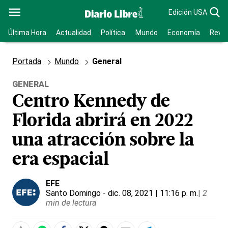
Edición USA
Última Hora
Actualidad
Política
Mundo
Economía
Revis
Portada
Mundo
General
GENERAL
Centro Kennedy de
Florida abrirá en 2022
una atracción sobre la
era espacial
EFE
Santo Domingo
- dic. 08, 2021 | 11:16 p. m.
|
2
min de lectura