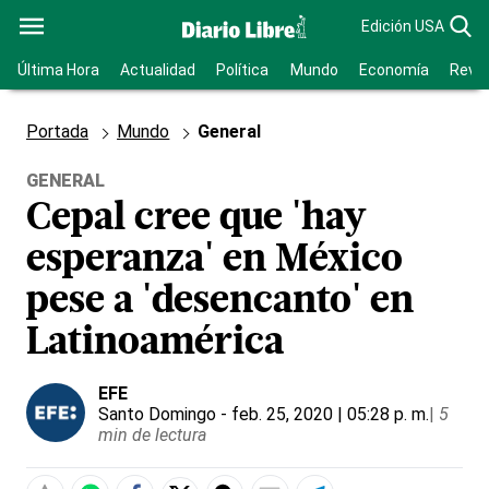
Edición USA
Última Hora
Actualidad
Política
Mundo
Economía
Revis
Portada
Mundo
General
GENERAL
Cepal cree que 'hay
esperanza' en México
pese a 'desencanto' en
Latinoamérica
EFE
Santo Domingo
- feb. 25, 2020 | 05:28 p. m.
|
5
min de lectura