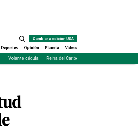
Cambiar a edición USA
Deportes
Opinión
Planeta
Videos
s
Volante cédula
Reina del Caribe
Clausura Juegos Centro
tud
de