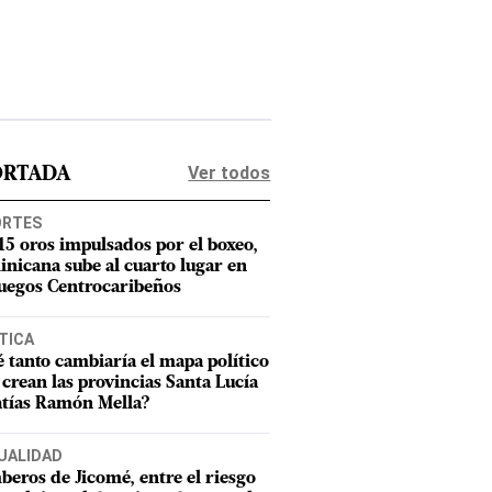
Ver todos
ORTADA
ORTES
15 oros impulsados por el boxeo,
nicana sube al cuarto lugar en
Juegos Centrocaribeños
TICA
 tanto cambiaría el mapa político
e crean las provincias Santa Lucía
tías Ramón Mella?
UALIDAD
eros de Jicomé, entre el riesgo