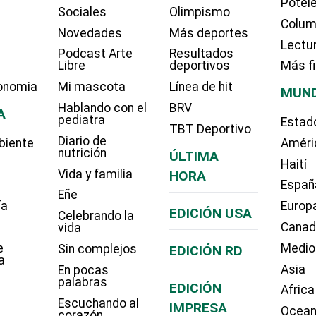
Potel
Sociales
Olimpismo
Colum
Novedades
Más deportes
Lectu
Podcast Arte
Resultados
Libre
deportivos
Más f
onomia
Mi mascota
Línea de hit
MUN
Hablando con el
BRV
A
pediatra
Estad
TBT Deportivo
Diario de
biente
Améri
nutrición
ÚLTIMA
Haití
Vida y familia
HORA
Españ
Eñe
ía
Europ
EDICIÓN USA
Celebrando la
Cana
vida
e
Medio
Sin complejos
EDICIÓN RD
a
Asia
En pocas
palabras
EDICIÓN
Africa
Escuchando al
IMPRESA
Ocean
corazón