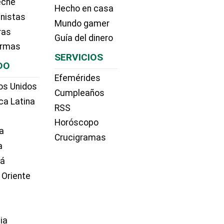
eche
Hecho en casa
nistas
Mundo gamer
ras
Guía del dinero
irmas
SERVICIOS
DO
Efemérides
os Unidos
Cumpleaños
ca Latina
RSS
Horóscopo
a
Crucigramas
a
dá
 Oriente
ia