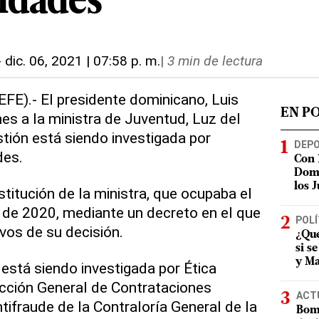
ridades
-
dic. 06, 2021 | 07:58 p. m.
|
3 min de lectura
EFE).- El presidente dominicano, Luis
EN P
es a la ministra de Juventud, Luz del
tión está siendo investigada por
DEP
des.
Con 
Domi
los 
titución de la ministra, que ocupaba el
 de 2020, mediante un decreto en el que
POLÍ
vos de su decisión.
¿Qué
si s
y Ma
está siendo investigada por Ética
ección General de Contrataciones
ACT
tifraude de la Contraloría General de la
Bomb