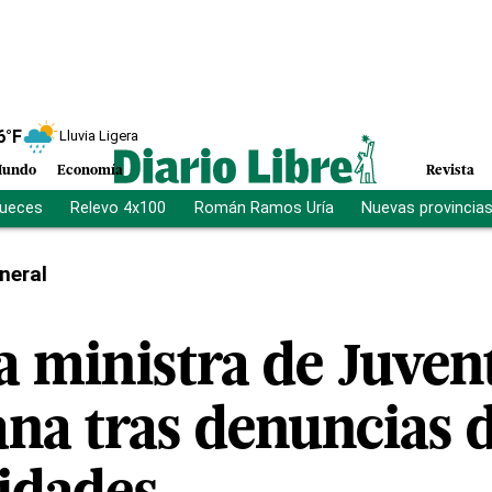
6
°F
Lluvia Ligera
undo
Economía
Revista
jueces
Relevo 4x100
Román Ramos Uría
Nuevas provincia
neral
la ministra de Juven
na tras denuncias 