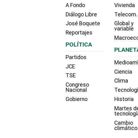
A Fondo
Vivienda
Diálogo Libre
Telecom.
José Boquete
Global y
variable
Reportajes
Macroec
POLÍTICA
PLANET
Partidos
Medioam
JCE
Ciencia
TSE
Clima
Congreso
Nacional
Tecnolog
Gobierno
Historia
Martes d
tecnologí
Cambio
climático