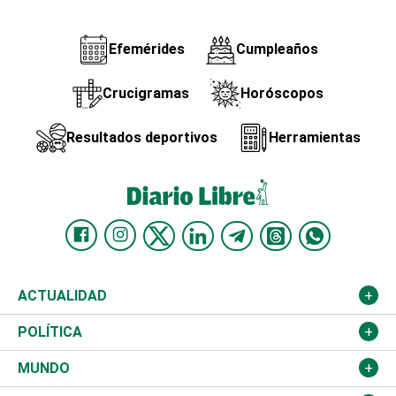
Efemérides
Cumpleaños
Crucigramas
Horóscopos
Resultados deportivos
Herramientas
ACTUALIDAD
Nacional
POLÍTICA
Ciudad
Partidos
MUNDO