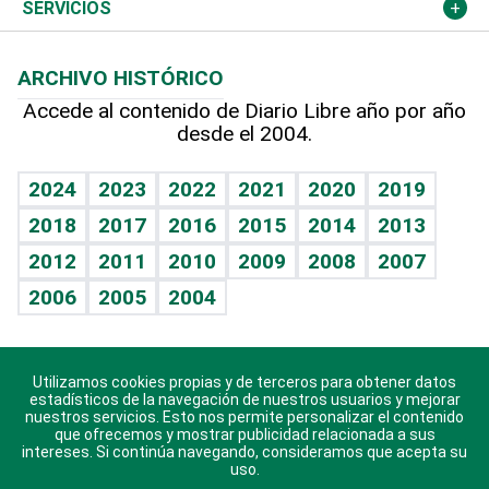
Resto del mundo
Economía personal
Podcast Arte Libre
Más deportes
Columnistas
Cambio climático
Opinión
SERVICIOS
Macroeconomía
Mi mascota
Resultados deportivos
Lecturas
Planeta
Efemérides
ARCHIVO HISTÓRICO
Hablando con el pediatra
Línea de hit
Más firmas
Hecho en casa
Cumpleaños
Accede al contenido de Diario Libre año por año
desde el 2004.
Diario de nutrición
BRV
Mundo gamer
RSS
Vida y familia
TBT Deportivo
Guía del dinero
Horóscopos
2024
2023
2022
2021
2020
2019
Eñe
2018
2017
2016
2015
2014
2013
Crucigramas
2012
2011
2010
2009
2008
2007
Celebrando la vida
2006
2005
2004
Sin complejos
En pocas palabras
Utilizamos cookies propias y de terceros para obtener datos
Descarga nuestras aplicaciones para Android, iOS y
Escuchando al corazón
estadísticos de la navegación de nuestros usuarios y mejorar
sistema Huawei.
nuestros servicios. Esto nos permite personalizar el contenido
que ofrecemos y mostrar publicidad relacionada a sus
Economía Personal
intereses. Si continúa navegando, consideramos que acepta su
uso.
Consulta Libre