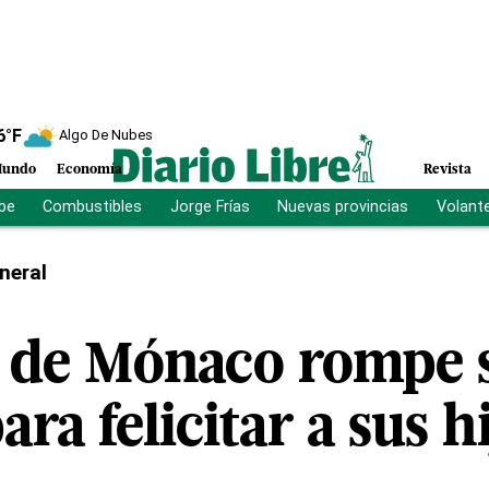
6
°F
Algo De Nubes
undo
Economía
Revista
ibe
Combustibles
Jorge Frías
Nuevas provincias
Volant
neral
 de Mónaco rompe s
ara felicitar a sus h