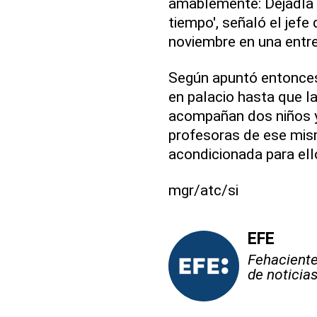
amablemente: Dejadla t
tiempo', señaló el jef
noviembre en una entre
Según apuntó entonces
en palacio hasta que la
acompañan dos niños y 
profesoras de ese mism
acondicionada para ell
mgr/atc/si
EFE
Fehaciente,
de noticia