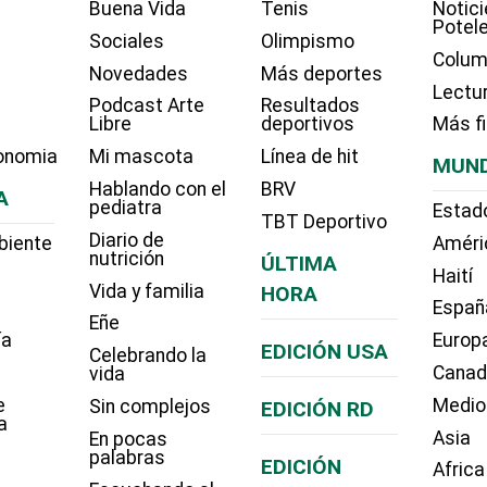
Buena Vida
Tenis
Notici
Potel
Sociales
Olimpismo
Colum
Novedades
Más deportes
Lectu
Podcast Arte
Resultados
Libre
deportivos
Más f
onomia
Mi mascota
Línea de hit
MUN
Hablando con el
BRV
A
pediatra
Estad
TBT Deportivo
Diario de
biente
Améri
nutrición
ÚLTIMA
Haití
Vida y familia
HORA
Españ
Eñe
ía
Europ
EDICIÓN USA
Celebrando la
Cana
vida
e
Medio
Sin complejos
EDICIÓN RD
a
Asia
En pocas
palabras
EDICIÓN
Africa