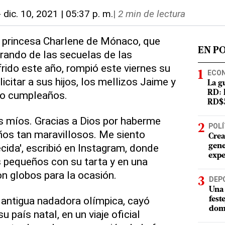
-
dic. 10, 2021 | 05:37 p. m.
|
2 min de lectura
La princesa Charlene de Mónaco, que
EN P
rando de las secuelas de las
rido este año, rompió este viernes su
ECO
licitar a sus hijos, los mellizos Jaime y
La g
mo cumpleaños.
RD: 
RD$5
os míos. Gracias a Dios por haberme
POLÍ
ños tan maravillosos. Me siento
Crea
da', escribió en Instagram, donde
gene
expe
s pequeños con su tarta y en una
n globos para la ocasión.
DEP
Una 
 antigua nadadora olímpica, cayó
fest
dom
 país natal, en un viaje oficial