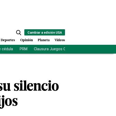
Cambiar a edición USA
Deportes
Opinión
Planeta
Videos
e cédula
PRM
Clausura Juegos Centroamericanos
De la Es
u silencio
ijos