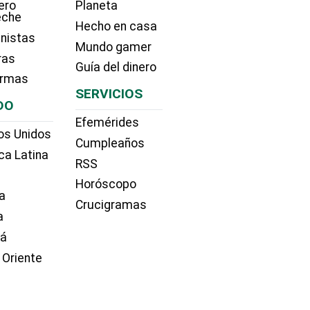
ero
Planeta
eche
Hecho en casa
nistas
Mundo gamer
ras
Guía del dinero
irmas
SERVICIOS
DO
Efemérides
os Unidos
Cumpleaños
ca Latina
RSS
Horóscopo
a
Crucigramas
a
dá
 Oriente