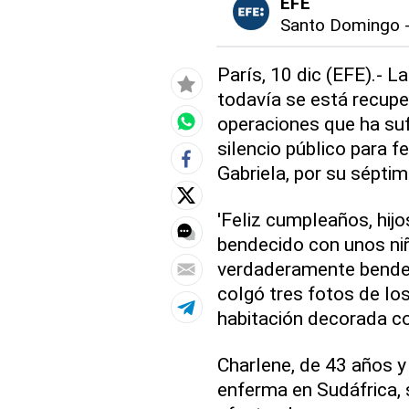
EFE
Santo Domingo
París, 10 dic (EFE).- 
todavía se está recupe
operaciones que ha suf
silencio público para fe
Gabriela, por su sépti
'Feliz cumpleaños, hij
bendecido con unos ni
verdaderamente bendeci
colgó tres fotos de lo
habitación decorada co
Charlene, de 43 años y
enferma en Sudáfrica, su