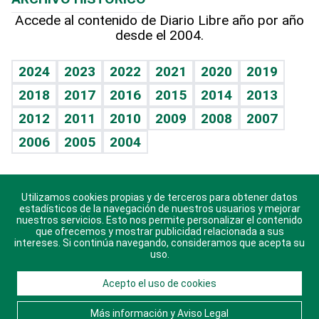
Hablando con el pediatra
Línea de hit
Más firmas
Hecho en casa
Cumpleaños
Accede al contenido de Diario Libre año por año
desde el 2004.
Diario de nutrición
BRV
Mundo gamer
RSS
Vida y familia
TBT Deportivo
Guía del dinero
Horóscopos
2024
2023
2022
2021
2020
2019
Eñe
2018
2017
2016
2015
2014
2013
Crucigramas
2012
2011
2010
2009
2008
2007
Celebrando la vida
2006
2005
2004
Sin complejos
En pocas palabras
Utilizamos cookies propias y de terceros para obtener datos
Descarga nuestras aplicaciones para Android, iOS y
Escuchando al corazón
estadísticos de la navegación de nuestros usuarios y mejorar
sistema Huawei.
nuestros servicios. Esto nos permite personalizar el contenido
que ofrecemos y mostrar publicidad relacionada a sus
Economía Personal
intereses. Si continúa navegando, consideramos que acepta su
uso.
Consulta Libre
Acepto el uso de cookies
© 2021 Diario Libre, todos los derechos reservados.
Consulta el
Aviso Legal
. Ponte en
Contacto
con
Más información y Aviso Legal