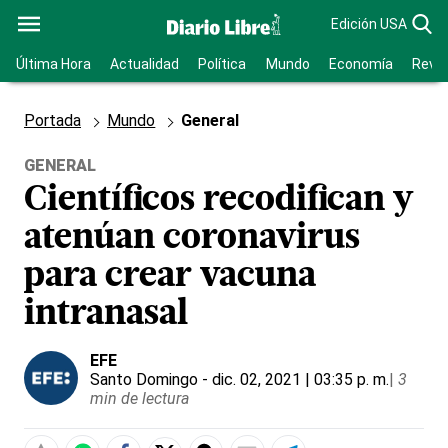
Edición USA
Última Hora
Actualidad
Política
Mundo
Economía
Revis
Portada
Mundo
General
GENERAL
Científicos recodifican y
atenúan coronavirus
para crear vacuna
intranasal
EFE
Santo Domingo
- dic. 02, 2021 | 03:35 p. m.
|
3
min de lectura