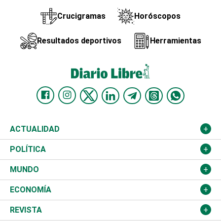
Crucigramas
Horóscopos
Resultados deportivos
Herramientas
ACTUALIDAD
Nacional
POLÍTICA
Ciudad
Partidos
MUNDO
Educación
JCE
Estados Unidos
ECONOMÍA
Salud
TSE
América Latina
Finanzas
REVISTA