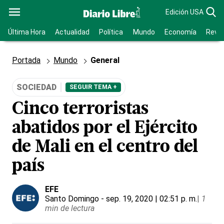
Edición USA
Última Hora
Actualidad
Política
Mundo
Economía
Revis
Portada
Mundo
General
SOCIEDAD
SEGUIR TEMA +
Cinco terroristas
abatidos por el Ejército
de Mali en el centro del
país
EFE
Santo Domingo
- sep. 19, 2020 | 02:51 p. m.
|
1
min de lectura