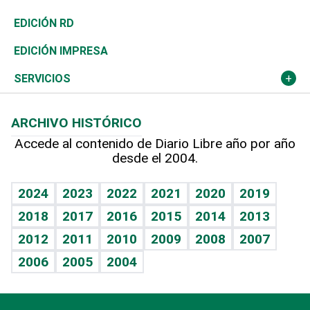
Ocenanía
Telecom.
Sociales
Tenis
Frente al Statu Quo
Historia
Revista
EDICIÓN RD
Caribe
Global y variable
Novedades
Olimpismo
El Espía
Martes de tecnología
Deportes
EDICIÓN IMPRESA
Resto del mundo
Economía personal
Podcast Arte Libre
Más deportes
Noticiero Poteleche
Cambio climático
Opinión
SERVICIOS
Macroeconomía
Mi mascota
Resultados deportivos
Columnistas
Planeta
Efemérides
ARCHIVO HISTÓRICO
Hablando con el pediatra
Línea de hit
Lecturas
Hecho en casa
Cumpleaños
Accede al contenido de Diario Libre año por año
desde el 2004.
Diario de nutrición
BRV
Más firmas
Mundo gamer
RSS
Vida y familia
TBT Deportivo
Guía del dinero
Horóscopos
2024
2023
2022
2021
2020
2019
Eñe
2018
2017
2016
2015
2014
2013
Juegos
2012
2011
2010
2009
2008
2007
Celebrando la vida
2006
2005
2004
Sin complejos
En pocas palabras