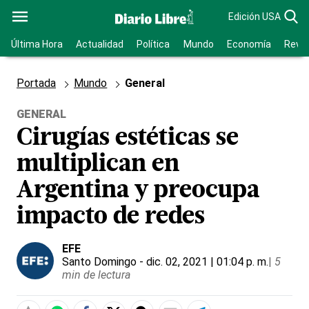
Edición USA
Última Hora
Actualidad
Política
Mundo
Economía
Revis
Portada
Mundo
General
GENERAL
Cirugías estéticas se
multiplican en
Argentina y preocupa
impacto de redes
EFE
Santo Domingo
- dic. 02, 2021 | 01:04 p. m.
|
5
min de lectura