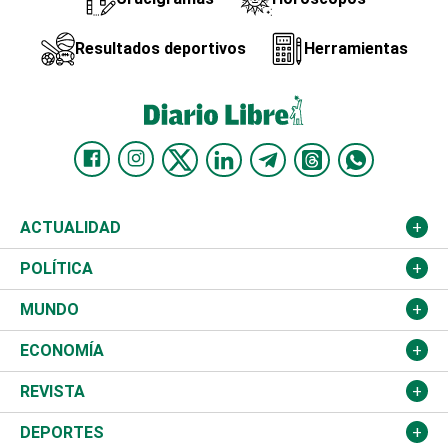
Resultados deportivos
Herramientas
ACTUALIDAD
Nacional
POLÍTICA
Ciudad
Partidos
MUNDO
Educación
JCE
Estados Unidos
ECONOMÍA
Salud
TSE
América Latina
Finanzas
REVISTA
Justicia
Congreso Nacional
Haití
Turismo
Música
DEPORTES