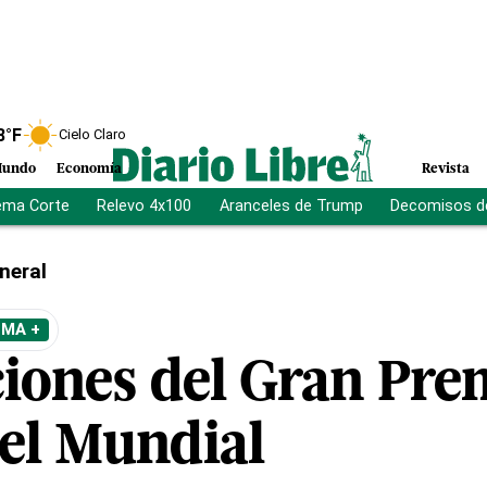
8
°F
Cielo Claro
undo
Economía
Revista
ema Corte
Relevo 4x100
Aranceles de Trump
Decomisos d
neral
EMA +
ciones del Gran Pre
del Mundial