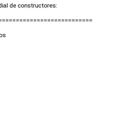
dial de constructores:
===========================
os