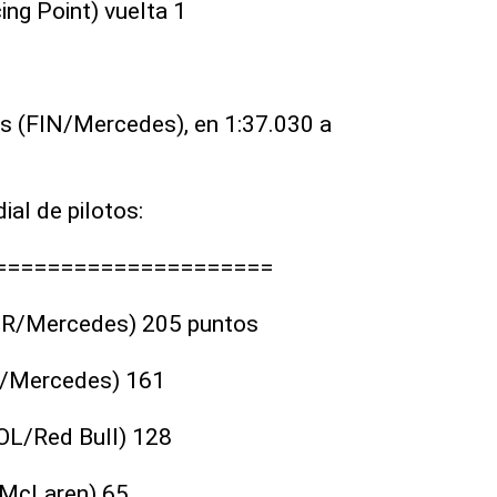
ng Point) vuelta 1
as (FIN/Mercedes), en 1:37.030 a
ial de pilotos:
=====================
GBR/Mercedes) 205 puntos
IN/Mercedes) 161
OL/Red Bull) 128
/McLaren) 65