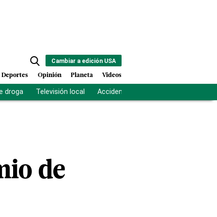
Cambiar a edición USA
Deportes
Opinión
Planeta
Videos
e droga
Televisión local
Accidente Los Ríos
Fuerza antipand
mio de