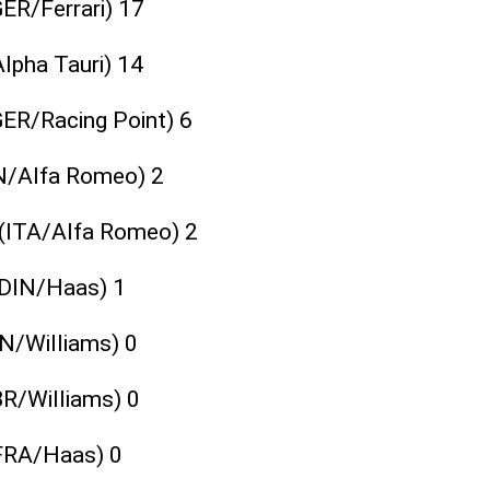
GER/Ferrari) 17
Alpha Tauri) 14
GER/Racing Point) 6
IN/Alfa Romeo) 2
 (ITA/Alfa Romeo) 2
(DIN/Haas) 1
AN/Williams) 0
BR/Williams) 0
(FRA/Haas) 0