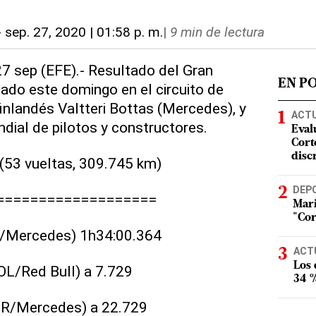
-
sep. 27, 2020 | 01:58 p. m.
|
9 min de lectura
27 sep (EFE).- Resultado del Gran
EN P
ado este domingo en el circuito de
finlandés Valtteri Bottas (Mercedes), y
ACT
ndial de pilotos y constructores.
Eval
Corte
disc
(53 vueltas, 309.745 km)
DEP
===================
Mari
"Cor
IN/Mercedes) 1h34:00.364
ACT
Los
OL/Red Bull) a 7.729
34 %
BR/Mercedes) a 22.729