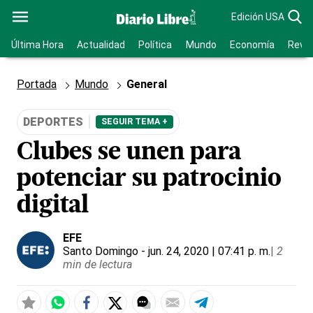
Edición USA
Última Hora
Actualidad
Política
Mundo
Economía
Revis
Portada
Mundo
General
DEPORTES
SEGUIR TEMA +
Clubes se unen para
potenciar su patrocinio
digital
EFE
Santo Domingo
- jun. 24, 2020 | 07:41 p. m.
|
2
min de lectura