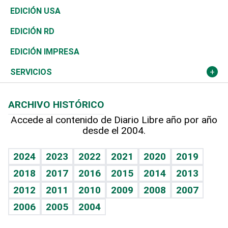
Reportajes
África
Vivienda
Buena Vida
Ciclismo
En Directo
Tecnología
Economía
EDICIÓN USA
Ocenanía
Telecom.
Sociales
Tenis
El Espía
Historia
Revista
EDICIÓN RD
Caribe
Global y variable
Novedades
Olimpismo
Noticiero Poteleche
Martes de tecnología
Deportes
EDICIÓN IMPRESA
Resto del mundo
Economía personal
Podcast Arte Libre
Más deportes
Columnistas
Cambio climático
Opinión
SERVICIOS
Macroeconomía
Mi mascota
Resultados deportivos
Lecturas
Planeta
Efemérides
ARCHIVO HISTÓRICO
Hablando con el pediatra
Línea de hit
Más firmas
Hecho en casa
Cumpleaños
Accede al contenido de Diario Libre año por año
desde el 2004.
Diario de nutrición
BRV
Mundo gamer
RSS
Vida y familia
TBT Deportivo
Guía del dinero
Horóscopos
2024
2023
2022
2021
2020
2019
Eñe
2018
2017
2016
2015
2014
2013
Crucigramas
2012
2011
2010
2009
2008
2007
Celebrando la vida
2006
2005
2004
Sin complejos