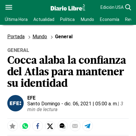
Edición USA
Última Hora
Actualidad
Política
Mundo
Economía
Revis
Portada
Mundo
General
GENERAL
Cocca alaba la confianza
del Atlas para mantener
su identidad
EFE
Santo Domingo
- dic. 06, 2021 | 05:00 a. m.
|
3
min de lectura