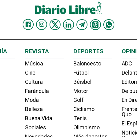
ÍA
REVISTA
DEPORTES
OPIN
Música
Baloncesto
ADC
Cine
Fútbol
Delant
Cultura
Béisbol
Editor
Farándula
Motor
De bue
Moda
Golf
En Dir
Belleza
Ciclismo
Frente
Quo
Buena Vida
Tenis
El Esp
Sociales
Olimpismo
Notici
Novedades
Más deportes