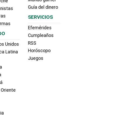
eche
Guía del dinero
nistas
ras
SERVICIOS
irmas
Efemérides
DO
Cumpleaños
RSS
os Unidos
Horóscopo
ca Latina
Juegos
a
a
dá
 Oriente
ia