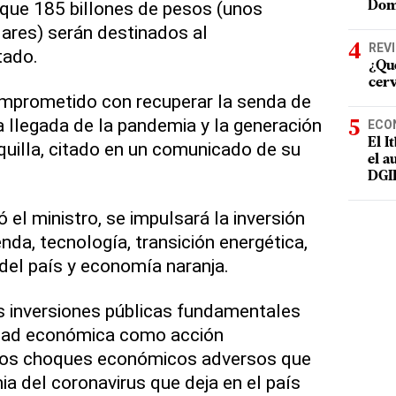
 que 185 billones de pesos (unos
Dom
ares) serán destinados al
REV
tado.
¿Qué
cer
omprometido con recuperar la senda de
a llegada de la pandemia y la generación
ECO
El I
squilla, citado en un comunicado de su
el a
DGI
ó el ministro, se impulsará la inversión
enda, tecnología, transición energética,
 del país y economía naranja.
s inversiones públicas fundamentales
vidad económica como acción
a los choques económicos adversos que
a del coronavirus que deja en el país