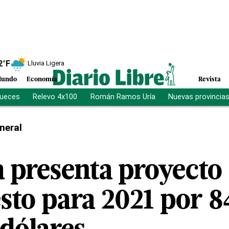
2
°F
Lluvia Ligera
undo
Economía
Revista
jueces
Relevo 4x100
Román Ramos Uría
Nuevas provincia
neral
 presenta proyecto
sto para 2021 por 8