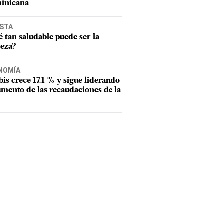
inicana
ISTA
 tan saludable puede ser la
veza?
NOMÍA
tbis crece 17.1 % y sigue liderando
umento de las recaudaciones de la
I