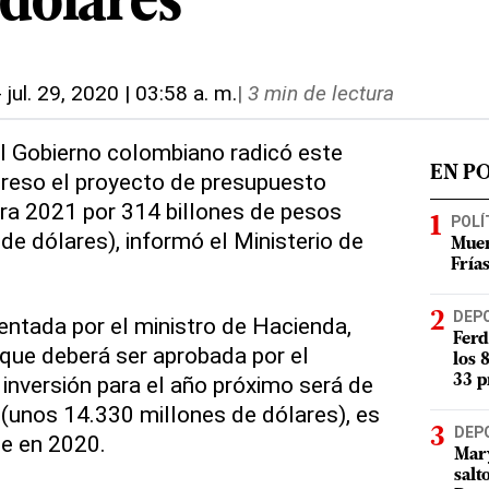
 dólares
-
jul. 29, 2020 | 03:58 a. m.
|
3 min de lectura
 El Gobierno colombiano radicó este
EN P
greso el proyecto de presupuesto
ara 2021 por 314 billones de pesos
POLÍ
de dólares), informó el Ministerio de
Muer
Fría
DEP
sentada por el ministro de Hacienda,
Ferd
 que deberá ser aprobada por el
los 
inversión para el año próximo será de
33 p
 (unos 14.330 millones de dólares), es
DEP
ue en 2020.
Mary
salt