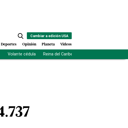
Cambiar a edición USA
Deportes
Opinión
Planeta
Videos
s
Volante cédula
Reina del Caribe
Clausura Juegos Centro
4.737