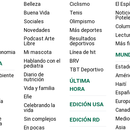
Belleza
Ciclismo
El Esp
Buena Vida
Tenis
Notici
Potel
Sociales
Olimpismo
Colum
Novedades
Más deportes
Lectu
Podcast Arte
Resultados
Libre
deportivos
Más f
onomia
Mi mascota
Línea de hit
MUN
Hablando con el
BRV
A
pediatra
Estad
TBT Deportivo
Diario de
biente
Améri
nutrición
ÚLTIMA
Haití
Vida y familia
HORA
Españ
Eñe
ía
Europ
EDICIÓN USA
Celebrando la
Cana
vida
e
Medio
Sin complejos
EDICIÓN RD
a
Asia
En pocas