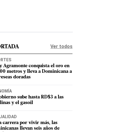
Ver todos
ORTADA
ORTES
y Agramonte conquista el oro en
800 metros y lleva a Dominicana a
reseas doradas
NOMÍA
obierno sube hasta RD$3 a las
linas y el gasoil
UALIDAD
a carrera por vivir más, las
nicanas llevan seis años de