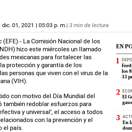
-
dic. 01, 2021 | 05:03 p. m.
|
3 min de lectura
c (EFE).- La Comisión Nacional de los
EN P
DH) hizo este miércoles un llamado
ades mexicanas para fortalecer las
DEP
la protección y garantía de los
Ferd
s personas que viven con el virus de la
los 
33 p
ana (VIH).
ECO
ido con motivo del Día Mundial del
El G
ió también redoblar esfuerzos para
gaso
efectiva y universal', el acceso a todos
ACT
relacionados con la prevención y el
En l
 el país.
domi