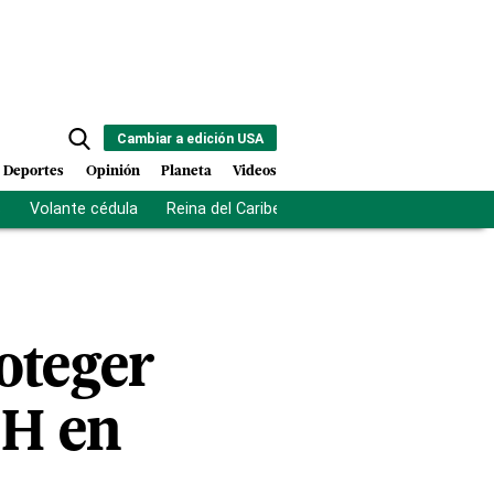
Cambiar a edición USA
Deportes
Opinión
Planeta
Videos
s
Volante cédula
Reina del Caribe
Clausura Juegos Centro
oteger
IH en