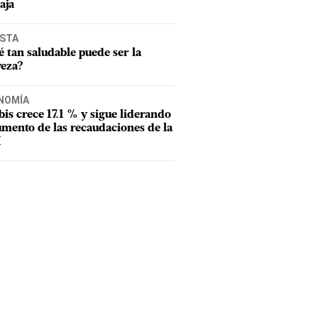
aja
ISTA
 tan saludable puede ser la
veza?
NOMÍA
tbis crece 17.1 % y sigue liderando
umento de las recaudaciones de la
I