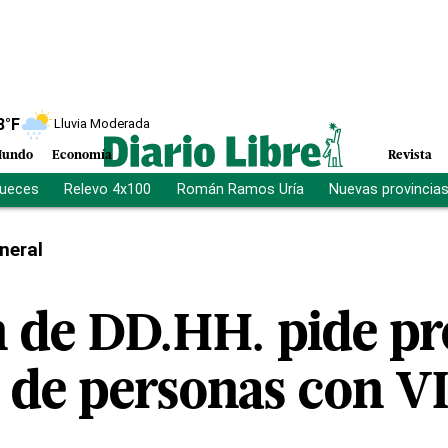
8
°F
Lluvia Moderada
undo
Economía
Revista
jueces
Relevo 4x100
Román Ramos Uría
Nuevas provincia
neral
 de DD.HH. pide pr
 de personas con V