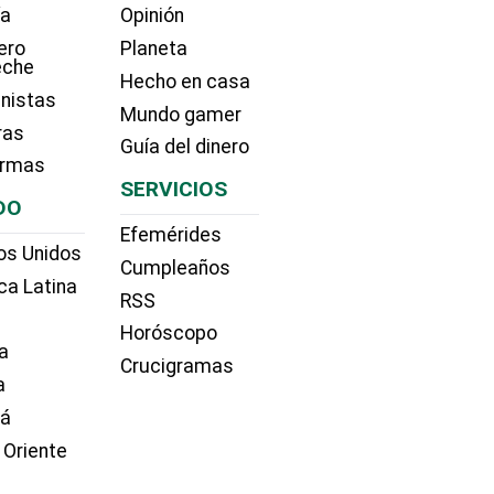
ía
Opinión
ero
Planeta
eche
Hecho en casa
nistas
Mundo gamer
ras
Guía del dinero
irmas
SERVICIOS
DO
Efemérides
os Unidos
Cumpleaños
ca Latina
RSS
Horóscopo
a
Crucigramas
a
dá
 Oriente